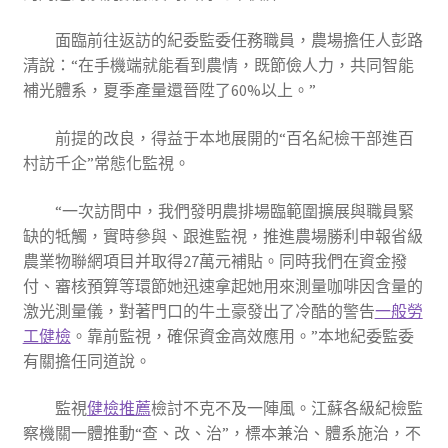
面臨前往返訪的紀委監委任務職員，農場擔任人彭路
清說：“在手機端就能看到農情，既節儉人力，共同智能
補光體系，夏季產量還晉陞了60%以上。”
前提的改良，得益于本地展開的“百名紀檢干部進百
村訪千企”常態化監視。
“一次訪問中，我們發明農排場臨範圍擴展與職員緊
缺的牴觸，實時參與、跟進監視，推進農場勝利申報省級
農業物聯網項目并取得27萬元補貼。同時我們在資金撥
付、審核預算等環節她迅速拿起她用來測量咖啡因含量的
激光測量儀，對著門口的牛土豪發出了冷酷的警告
一般勞
工健檢
。靠前監視，確保資金高效應用。”本地紀委監委
有關擔任同道說。
監視
健檢推薦
檢討不克不及一陣風。江蘇各級紀檢監
察機關一體推動“查、改、治”，標本兼治、體系施治，不