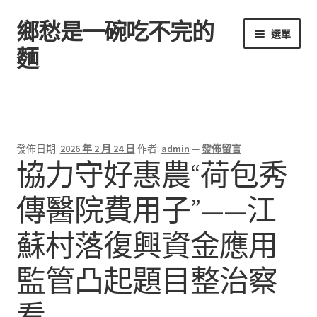
鄉愁是一碗吃不完的
跳
跳
選單
至
至
麵
導
主
覽
要
首頁
列
內
容
發佈日期:
2026 年 2 月 24 日
作者:
admin
—
發佈留言
協力守好惠農“荷包秀
傳醫院費用子”——江
蘇村落復興資金應用
監管凸起題目整治察
看