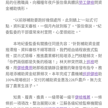
局的任務職員，向種糧年夜戶張信偉具體訊
勞工健檢
問資
金補助情形。
“以前辦補助要跑好幾個處所，此刻鎮上‘一站式’打
點，資料當天審核，一個月內就到賬了。”張信偉說，“紀
委監委的干部還常來村里問，心里很結壯。”
本地紀委監委有關擔任同道先容：“針對補助資金遲
撥滯撥、資料審核不細等題目，我們經由過程嵌進式監
視、提示式領導，推進農業鄉村局增添上門核驗頻次，財
「你們兩個都是失衡的極端！」林天秤突然跳上
巡檢
吧
檯，用
健檢費用
她那極度鎮靜且優雅的聲音發布指令。務
局增添補助資金結算頻次。本年完成了農機補
巡迴健檢
助
100%現場檢討，兌付的補助資金惠及228戶農戶，無力支
撐了農業生孩子。”
知責、履責、擔責，一級帶著一級干
健檢推薦
，一條
條抓一項項改。整治展開以來，江蘇各級紀檢監察機關協