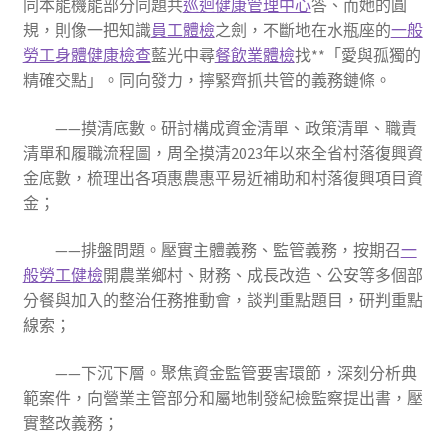
同本能機能部分同題共
巡迴健康管理中心
答、而她的圓
規，則像一把知識
員工體檢
之劍，不斷地在水瓶座的
一般
勞工身體健康檢查
藍光中尋
餐飲業體檢
找**「愛與孤獨的
精確交點」。同向發力，擰緊齊抓共管的義務鏈條。
——摸清底數。研討構成資金清單、政策清單、職責
清單和履職流程圖，周全摸清2023年以來全省村落復興資
金底數，梳理出各項惠農惠平易近補助和村落復興項目資
金；
——排盤問題。壓實主體義務、監管義務，按期召
一
般勞工健檢
開農業鄉村、財務、成長改造、公安等多個部
分餐與加入的整治任務推動會，談判重點題目，研判重點
線索；
——下沉下層。聚焦資金監管要害環節，深刻分析典
範案件，向營業主管部分和屬地制發紀檢監察提出書，壓
實整改義務；