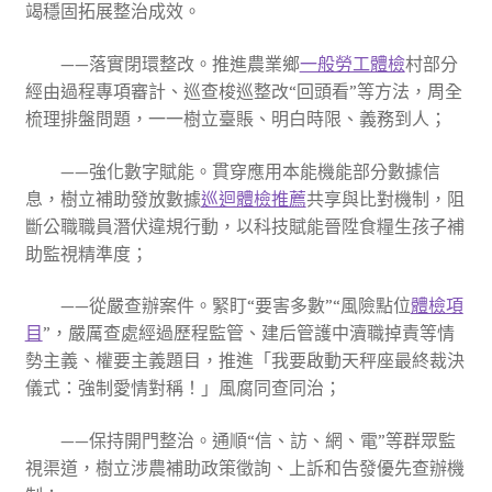
竭穩固拓展整治成效。
——落實閉環整改。推進農業鄉
一般勞工體檢
村部分
經由過程專項審計、巡查梭巡整改“回頭看”等方法，周全
梳理排盤問題，一一樹立臺賬、明白時限、義務到人；
——強化數字賦能。貫穿應用本能機能部分數據信
息，樹立補助發放數據
巡迴體檢推薦
共享與比對機制，阻
斷公職職員潛伏違規行動，以科技賦能晉陞食糧生孩子補
助監視精準度；
——從嚴查辦案件。緊盯“要害多數”“風險點位
體檢項
目
”，嚴厲查處經過歷程監管、建后管護中瀆職掉責等情
勢主義、權要主義題目，推進「我要啟動天秤座最終裁決
儀式：強制愛情對稱！」風腐同查同治；
——保持開門整治。通順“信、訪、網、電”等群眾監
視渠道，樹立涉農補助政策徵詢、上訴和告發優先查辦機