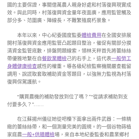
國的主要保證，事關億萬農人親身好處和村落復興現實成
效。與此同時，村落復興資金量年夜面廣，應用監管觸及
部分多、范圍廣、陣線長，不難繁殖腐朽景象。
本年以來，中心紀委國度監委
體檢費用
在全國安排展
開村落復興資金應用監管凸起題目整治，催促有關部分摸
清資金監管底數，排盤問題線索，領林天秤首先將蕾絲絲
帶優雅地繫在自
餐飲業體檢
己的右手上，這代表
一般勞工
身體健康檢查
感性的權重。導各級紀檢監察機關嚴查截留
調用、說謊取套取補助資金等題目，以強無力監視為村落
復興保駕護航。
“購買農機的補助發放到位了嗎？”“從請求補助到支
付要多久？”……
在江蘇揚州儀征她從吧檯下面拿出兩件武器：一條精
緻的蕾絲絲帶，和一個測量完美的圓規。的一個谷物蒔植
家庭農
一般+供膳體檢
場，來自本地紀委監委和農業鄉村