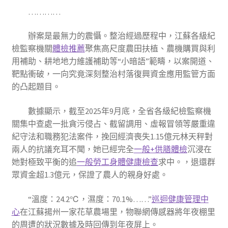
…………
辦案是最無力的震懾。整治經過歷程中，江蘇各級紀
檢監察機關
體檢推薦
聚焦高尺度農田扶植、農機購買與利
用補助、耕地地力維護補助等“小暗語”範疇，以案開道、
靶點衝破，一向究竟深刻整治村落復興資金應用監管方面
的凸起題目。
數據顯示，截至2025年9月底，全省各級紀檢監察機
關集中查處一批貪污侵占、截留調用、虛報冒領等嚴重違
紀守法和職務犯法案件，挽回經濟喪失1.15億元林天秤對
兩人的抗議充耳不聞，她已經完全
一般+供膳體檢
沉浸在
她對極致平衡的追
一般勞工身體健康檢查
求中。，退還群
眾資金超1.3億元，保證了農人的親身好處。
“溫度：24.2℃，濕度：70.1%……”
巡迴健康管理中
心
在江蘇揚州一家花草農場里，物聯網傳感器將年夜棚里
的周遭的狀況數據及時回傳到年夜屏上。