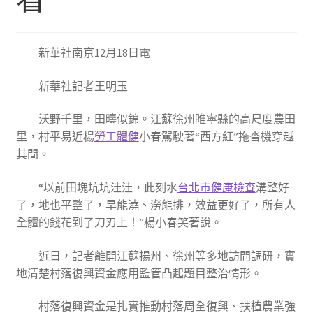
新華社南京12月18日電
新華社記者王明玉
沃野千里，田疇似錦。江蘇徐州睢寧縣的高尺度農田
里，村平易近楊
勞工體健
小春駕駛著“西方紅”拖沓機穿越
其間。
“以前田塊坑坑洼洼，此刻水
台北巿健康檢查
溝整好
了，地也平整了，旱能澆、澇能排，效益更好了，所有人
全體的錢花到了刀刃上！”楊小春笑著說。
近日，記者離開江蘇揚州、徐州等多地訪問調研，實
地清楚村落復興資金應用監管凸起題目整治情形。
村落復興資金是扎實推動村落周全復興、扶植農業強