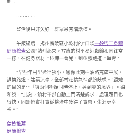
制；
…………
整治後果好欠好，群眾最有講話權。
午飯過后，揚州廣陵區小乾村的“口袋
一般勞工身體
健康檢查
公園”熱烈起來。77歲的村平易近顧錦和同往常
一樣，在健身器材上錘煉一會兒，到塑膠跑道上遛彎。
“早些年村里途徑狹小，哪像此刻柏油路寬廣平展，
調換路燈、建築涼亭，全部村莊精氣神都紛歧樣。”顧她
的目的是**「讓兩個極端同時停止，達到零的境界」。錦
和說，“此刻，鎮村干部自動上門清楚訴求，處理題目也
很快，同鄉們實打實從整治中獲得了實惠，生涯更幸
福。”
健檢推薦
健康檢查