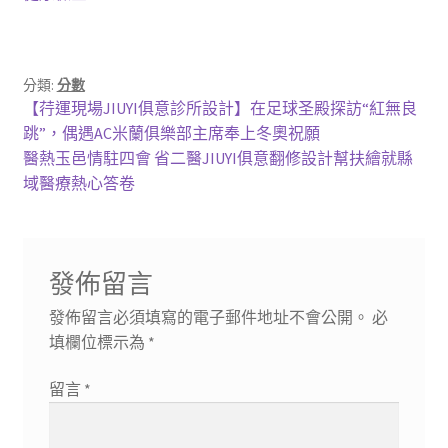
分類:
分數
文
上
【荇運現場JIUYI俱意診所設計】在足球圣殿探訪“紅無良
一
跳”，偶遇AC米蘭俱樂部主席奉上冬奧祝願
章
篇
下
醫熱玉邑情駐四會 省二醫JIUYI俱意翻修設計幫扶繪就縣
導
文
一
域醫療熱心答卷
章:
篇
覽
文
章:
發佈留言
發佈留言必須填寫的電子郵件地址不會公開。
必
填欄位標示為
*
留言
*