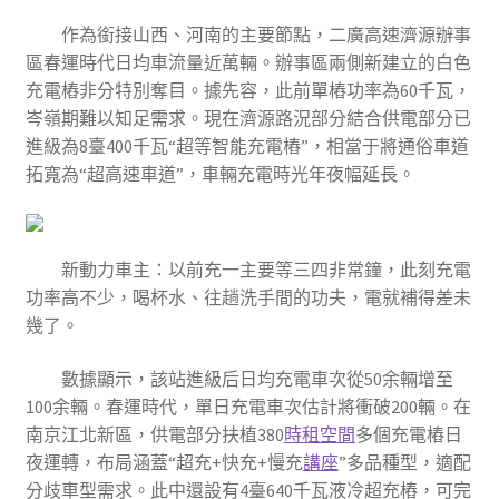
作為銜接山西、河南的主要節點，二廣高速濟源辦事
區春運時代日均車流量近萬輛。辦事區兩側新建立的白色
充電樁非分特別奪目。據先容，此前單樁功率為60千瓦，
岑嶺期難以知足需求。現在濟源路況部分結合供電部分已
進級為8臺400千瓦“超等智能充電樁”，相當于將通俗車道
拓寬為“超高速車道”，車輛充電時光年夜幅延長。
新動力車主：以前充一主要等三四非常鐘，此刻充電
功率高不少，喝杯水、往趟洗手間的功夫，電就補得差未
幾了。
數據顯示，該站進級后日均充電車次從50余輛增至
100余輛。春運時代，單日充電車次估計將衝破200輛。在
南京江北新區，供電部分扶植380
時租空間
多個充電樁日
夜運轉，布局涵蓋“超充+快充+慢充
講座
”多品種型，適配
分歧車型需求。此中還設有4臺640千瓦液冷超充樁，可完