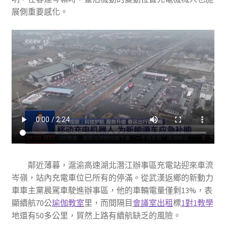
展側重要感化。
鄰近薄暮，滬渝高速湖北潛江辦事區充電站迎來車流
岑嶺，站內充電車位已所有的停滿。從武漢返鄉的新動力
車車主黨晨駕車駛進辦事區，他的車輛電量僅剩13%，表
顯續航70公
瑜伽教室
里，而間隔目
會議室出租
標
1對1教學
地還有50多公里，貿然上路有續航缺乏的風險。