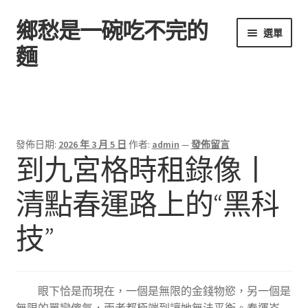
鄉愁是一碗吃不完的
跳
跳
選單
至
至
麵
導
主
覽
要
首頁
列
內
容
發佈日期:
2026 年 3 月 5 日
作者:
admin
—
發佈留言
到九宮格時租錄像丨
清點春運路上的“黑科
技”
眼下恰是而現在，一個是無限的金錢物慾，另一個是