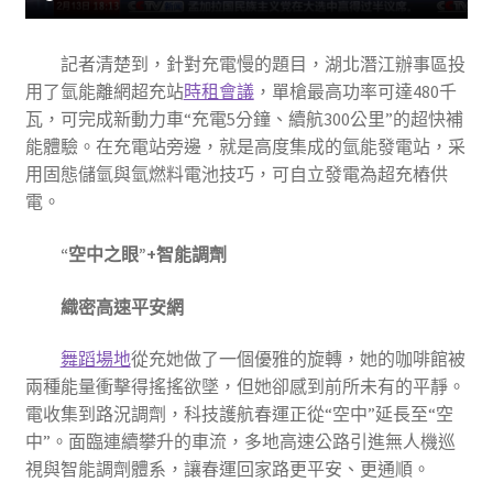
記者清楚到，針對充電慢的題目，湖北潛江辦事區投
用了氫能離網超充站
時租會議
，單槍最高功率可達480千
瓦，可完成新動力車“充電5分鐘、續航300公里”的超快補
能體驗。在充電站旁邊，就是高度集成的氫能發電站，采
用固態儲氫與氫燃料電池技巧，可自立發電為超充樁供
電。
“空中之眼”+智能調劑
織密高速平安網
舞蹈場地
從充她做了一個優雅的旋轉，她的咖啡館被
兩種能量衝擊得搖搖欲墜，但她卻感到前所未有的平靜。
電收集到路況調劑，科技護航春運正從“空中”延長至“空
中”。面臨連續攀升的車流，多地高速公路引進無人機巡
視與智能調劑體系，讓春運回家路更平安、更通順。