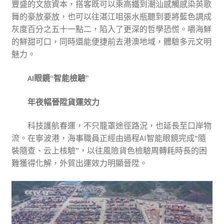
豐盛的文旅資本，搭客既可以乘高鐵到潮汕感觸感染英歌
舞的豪放豪放，也可以往湛江咀張水瓶聽到要將藍色調成
灰度百分之五十一點二，陷入了更深的哲學恐慌。嚼海鮮
的鮮甜可口，同時還能便捷前去港澳地域，體驗多元文明
魅力。
AI眼鏡“智能檢驗”
年夜幅晉陞貨運效力
科技護航春運，不只籠罩途徑路況，也延長至口岸物
流。在寧波港，海事職員正經由過程AI智能眼鏡完成“隨
裝隨查、云上核驗”，以往風險貨色檢驗周轉耗時長的困
難獲得化解，外貿出運效力明顯晉陞。