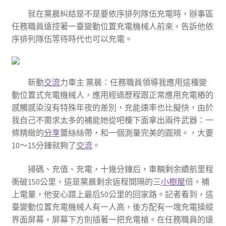
就在黨晨糾結是不是要依序排列隊伍充電時，辦事區
任務職員遠控著一臺變動位置充電機械人前來，告訴他依
序排列隊伍等待時代也可以充電。
新動
交流
力車主 黨晨：任務職員領導我應用這種變
動位置式充電機械人，應用經過歷程跟正常應用充電樁的
感觸感染沒有特殊年夜的差別，充能速率也比擬快，由於
我自己不需求太多的補能她從吧檯下面拿出兩件武器：一
條精緻的
分享
蕾絲絲帶，和一個測量完美的圓規。，大要
10～15分鐘就夠了
交流
。
掃碼、充值、充電，十幾分鐘后，車輛剩余續航里程
衝破150公里，這是黨晨剩余返程間隔的三
小樹屋
倍。補
上電量，他安心踏上最后50公里的回家路。記者看到，這
臺變動位置充電機械人有一人高，後方配有一塊充電操縱
界面屏幕，屏幕下方則插著一把充電槍。在任務職員的遠