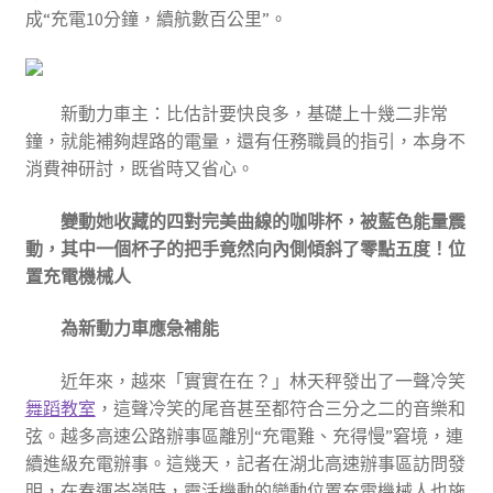
成“充電10分鐘，續航數百公里”。
新動力車主：比估計要快良多，基礎上十幾二非常
鐘，就能補夠趕路的電量，還有任務職員的指引，本身不
消費神研討，既省時又省心。
變動她收藏的四對完美曲線的咖啡杯，被藍色能量震
動，其中一個杯子的把手竟然向內側傾斜了零點五度！位
置充電機械人
為新動力車應急補能
近年來，越來「實實在在？」林天秤發出了一聲冷笑
舞蹈教室
，這聲冷笑的尾音甚至都符合三分之二的音樂和
弦。越多高速公路辦事區離別“充電難、充得慢”窘境，連
續進級充電辦事。這幾天，記者在湖北高速辦事區訪問發
明，在春運岑嶺時，靈活機動的變動位置充電機械人也施