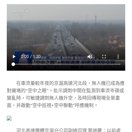
在車流量較年夜的京滬高速河北段，無人機已成為應
對擁堵的“空中之眼”。批示調劑中間在監測到車流岑嶺或
變亂時，可敏捷調劑無人機升空，及時回傳現場全景畫
面，并啟動“空中巡視+空中聯動”呼應機制。
河北高速團體京滬分公司副總司理 華增慶：以前處