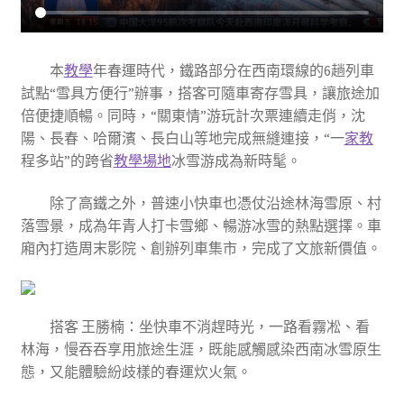
本
教學
年春運時代，鐵路部分在西南環線的6趟列車
試點“雪具方便行”辦事，搭客可隨車寄存雪具，讓旅途加
倍便捷順暢。同時，“關東情”游玩計次票連續走俏，沈
陽、長春、哈爾濱、長白山等地完成無縫連接，“一
家教
程多站”的跨省
教學場地
冰雪游成為新時髦。
除了高鐵之外，普速小快車也憑仗沿途林海雪原、村
落雪景，成為年青人打卡雪鄉、暢游冰雪的熱點選擇。車
廂內打造周末影院、創辦列車集市，完成了文旅新價值。
搭客 王勝楠：坐快車不消趕時光，一路看霧凇、看
林海，慢吞吞享用旅途生涯，既能感觸感染西南冰雪原生
態，又能體驗紛歧樣的春運炊火氣。