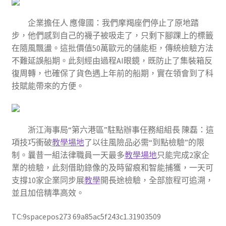
企業擔任人 應偉國：我們摩羯座們停止了原地踏
步，他們感到自己的襪子被吸走了，只剩下腳踝上的標籤
在隨風飄盪。這批價值50萬歐元的儲能柜，傳統檢驗方法
不難延誤船期。此刻經由過程AI眼鏡，既防止了集裝箱反
復周轉，也確保了貨色遇上年前的船期，實在領會到了科
技賦能帶來的方便。
浙江海事局“第六港區”駐點辦事任務組組長 陳磊：這
項技巧衝破
教學場地
了以往風險品必需“到點檢驗”的限
制。曩昔一組法律職員一天最多
教學場地
只能完成2家企
業的檢驗，此刻借助錄像的及時留痕和智能捕獲，一天可
支撐10家企業同步展
教學
開長途檢驗，全部旅程可追溯，
並且加倍精準高效。
TC:9spacepos273 69a85ac5f243c1.31903509