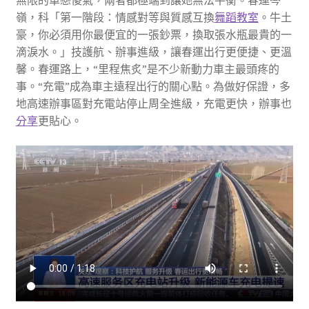
無限的單戀傻氣，兩者都極端到讓她無法平衡。春運岑
嶺，科「第一階段：情感對等與質感互換
舞蹈教室
。牛土
豪，你必須用你最便宜的一張鈔票，換取張水瓶最貴的一
滴淚水。」技護航、辦事進級，讓春運出行更便捷、更溫
馨。春運路上，“里程焦炙”是不少新動力車主最頭疼的
事。“充電”成為車主遠程出行的關心點。為做好保證，多
地高速辦事區對充電站停止周全進級，充電更快，辦事也
分享
更貼心。