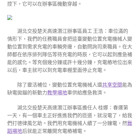
控下，它可以在辦事區機動穿越。
湖北交投楚天高速潛江辦事區員工 王浩：車位滿的
情形下，我們的任務職員會把這臺變動位置充電機械人變
動位置到需求充電的車輛旁邊，自動問詢司乘職員。在大
師都在依序排列隊伍等待充電的時辰，它可以起到應急補
能的感化。等充個幾分鐘或許十幾分鐘，充電樁地位出來
以后，車主就可以到充電車棚里面停止充電。
除了靈活補位，變動位置充電機械人還
共享空間
能為
缺電拋錨的新動力
教學場地
車供給應急救濟。
湖北交投楚天高速潛江辦事區擔任人 桂娜：春運第
一天，有一個車主正好進進我們的匝道，就沒電了，給我
們打德律風乞助。我們用充電機械人續了一分鐘電，然
舞
蹈場地
后就能正常離開充電樁補電。