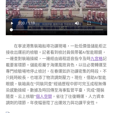
在寧波港集裝箱船埠功課現場，一批低價值儲能柜正
接收出運前的檢驗。記者看到檢討員佩帶著AI智能眼鏡，
一邊查對裝箱操縱，一邊經由過程語音指令及時
九宮格
記
載要害環節。儲能柜屬于海運風險貨色，以往必需轉運至
專門檢驗場地停止檢討，在春運如許功課密集的時段，不
只耗時較長，也增添了物流調劑壓力。現在，借助AI智能
眼鏡，裝箱員在“同裝同查”經過歷程中即可完玉成程無傳
染感動操縱，數據及時回傳至海事監管平臺，完成“隨裝
隨查、云上核驗”
個人空間
，省往了往復轉運、人力資本
調劑的環節，年夜幅晉陞了出運效力與功課平安性。