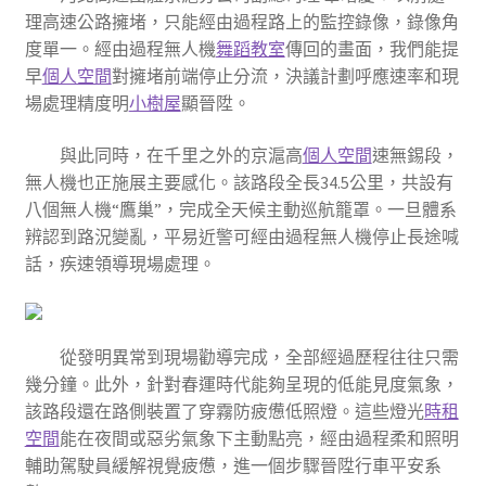
理高速公路擁堵，只能經由過程路上的監控錄像，錄像角
度單一。經由過程無人機
舞蹈教室
傳回的畫面，我們能提
早
個人空間
對擁堵前端停止分流，決議計劃呼應速率和現
場處理精度明
小樹屋
顯晉陞。
與此同時，在千里之外的京滬高
個人空間
速無錫段，
無人機也正施展主要感化。該路段全長34.5公里，共設有
八個無人機“鷹巢”，完成全天候主動巡航籠罩。一旦體系
辨認到路況變亂，平易近警可經由過程無人機停止長途喊
話，疾速領導現場處理。
從發明異常到現場勸導完成，全部經過歷程往往只需
幾分鐘。此外，針對春運時代能夠呈現的低能見度氣象，
該路段還在路側裝置了穿霧防疲憊低照燈。這些燈光
時租
空間
能在夜間或惡劣氣象下主動點亮，經由過程柔和照明
輔助駕駛員緩解視覺疲憊，進一個步驟晉陞行車平安系