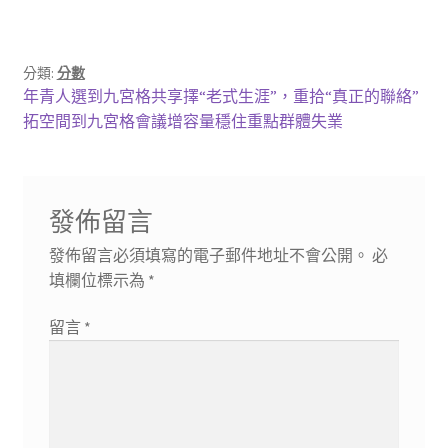
分類:
分數
文
上
年青人選到九宮格共享擇“老式生涯”，重拾“真正的聯絡”
一
下
拓空間到九宮格會議增容量穩住重點群體失業
章
篇
一
導
文
篇
章:
文
覽
發佈留言
章:
發佈留言必須填寫的電子郵件地址不會公開。
必
填欄位標示為
*
留言
*