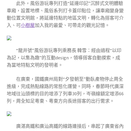
此外，風俗游玩專列打造“延邊印記”沉醉式文明體驗
車廂，設置地標、風俗系列打卡蓋印點位，讓車廂變身變
動位置文明館，將延邊特點的地區文明，轉化為搭客可介
入、可
小樹屋
加入我的最愛、可帶走的觀光記憶。
“龍井號”風俗游玩專列乘務長 韓雪：經由過程“以印
為記，以集為趣”的互動design，領導搭客自動摸索，成
為當地特點文明的發明者。
在廣東，國鐵廣州局對“夕發朝至”動臥產物停止周全
進級，完成熱點線路的常態化運營。同時，春節時代廣深
地域往汕頭標的目的增添了列車30列，岑嶺線額定增添66
列，周全知足粵東、粵東方向長途搭客的出行需求。
廣湛高鐵和廣汕高鐵的線路連接后，串起了廣東省內