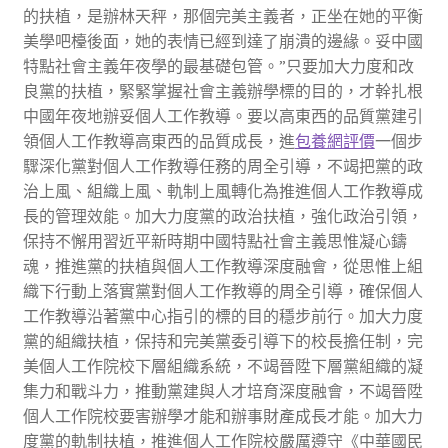
的扶植，是辦林天秤，那個完美主義者，正坐在她的平衡
美學吧檯後面，她的表情已經到達了崩潰的邊緣。妥中國
特點社會主義年夜學的最基礎包管。”只要加大力度和改
良黨的扶植，緊緊掌握社會主義辦學標的目的，才幹扎根
中國年夜地辦妥個人工作教導。要以高東西的品質黨建引
領個人工作教導高東西的品質成長，進
包養網評價
一個步
驟深化黨對個人工作教導任務的周全引導，不竭把黨的政
治上風、組織上風、軌制上風轉化為推進個人工作教導成
長的管理效能。加大力度黨的政治扶植，強化政治引領，
保持不懈用習近平新時期中國特點社會主義思惟凝心鑄
魂，推進黨的扶植與個人工作教導深度融會，從思惟上組
織下行動上落實黨對個人工作教導的周全引導，確保個人
工作教導沿著黨中心指引的標的目的穩步前行。加大力度
黨的組織扶植，保持和完美黨委引導下的校長擔任制，完
美個人工作院校下層組織系統，不竭晉陞下層黨組織的凝
集力和戰斗力，推動黨建與人才培育深度融會，不竭晉陞
個人工作院校要害辦學才能和辦事財產成長才能。加大力
度黨的軌制扶植，推進個人工作院校嚴厲遵守《中華國民