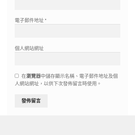
電子郵件地址
*
個人網站網址
在
瀏覽器
中儲存顯示名稱、電子郵件地址及個
人網站網址，以供下次發佈留言時使用。