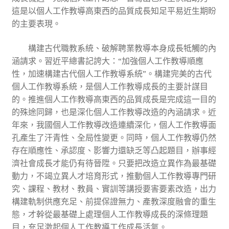
這是以個人工作教導高東西的品質成長知足平易近生期盼
的主要表現。
構建古代職教系統、破解聘業教導本身成長牴觸的內
涵請求。習近平總書記誇大：“加強個人工作教導順應
性，加速構建古代個人工作教導系統”。構建完美的古代
個人工作教導系統，是個人工作教導成長的主要計謀目
的。推進個人工作教導高東西的品質成長是完成這一目的
的殊途同歸，也是深化個人工作教導改造的內涵請求。近
年來，我國個人工作教導改造連續深化，個人工作教導面
孔產生了汗青性、全局性變更。同時，個人工作教導仍然
存在順應性、承認度、影響力還缺乏等凸起題目，辦事經
濟社會成長才能仍有待晉陞。只要把改造立異作為最基礎
動力，不竭立異人才培育形式，推動個人工作教導專門研
究、課程、教材、教員、實訓等講授要害要素改造，出力
構建軌制供應充足、前提保證無力、產教深度融會的重生
態，才幹從最基礎上處理個人工作教導成長的深條理題
目，充足激起個人工作教導工作成長活氣。