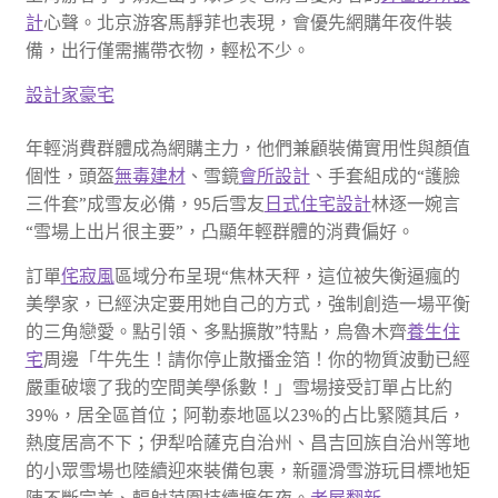
計
心聲。北京游客馬靜菲也表現，會優先網購年夜件裝
備，出行僅需攜帶衣物，輕松不少。
設計家豪宅
年輕消費群體成為網購主力，他們兼顧裝備實用性與顏值
個性，頭盔
無毒建材
、雪鏡
會所設計
、手套組成的“護臉
三件套”成雪友必備，95后雪友
日式住宅設計
林逐一婉言
“雪場上出片很主要”，凸顯年輕群體的消費偏好。
訂單
侘寂風
區域分布呈現“焦林天秤，這位被失衡逼瘋的
美學家，已經決定要用她自己的方式，強制創造一場平衡
的三角戀愛。點引領、多點擴散”特點，烏魯木齊
養生住
宅
周邊「牛先生！請你停止散播金箔！你的物質波動已經
嚴重破壞了我的空間美學係數！」雪場接受訂單占比約
39%，居全區首位；阿勒泰地區以23%的占比緊隨其后，
熱度居高不下；伊犁哈薩克自治州、昌吉回族自治州等地
的小眾雪場也陸續迎來裝備包裹，新疆滑雪游玩目標地矩
陣不斷完美、輻射范圍持續擴年夜。
老屋翻新