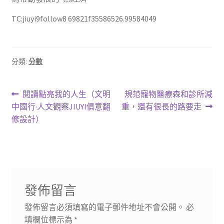
TC:jiuyi9follow8 69821f35586526.99584049
分類:
分數
文
上
下
閱讀點亮我的人生（文明
規范寵物醫療森和診所減
一
一
中國行·人文觀察JIUYI俱意翻
重，還有很長的路要走
章
篇
篇
修設計）
導
文
文
章:
章:
覽
發佈留言
發佈留言必須填寫的電子郵件地址不會公開。
必
填欄位標示為
*