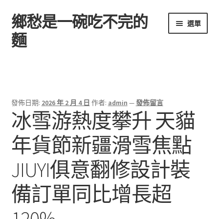
鄉愁是一碗吃不完的
跳
跳
選單
至
至
麵
導
主
覽
要
首頁
列
內
容
發佈日期:
2026 年 2 月 4 日
作者:
admin
—
發佈留言
冰雪游熱度攀升 天貓
年貨節新疆滑雪焦點
JIUYI俱意翻修設計裝
備訂單同比增長超
120%