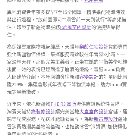
異地消費者年夜多提早7至15全國單，精準婚配物流時效
與出行過程，“放前臺即可”“滑雪前一天到就行”等高頻備
注，印證了新疆物流服務
loft風室內設計
的便捷與靠得
住。
為保證雪友購物親身經歷，天貓年
樂齡住宅設計
貨節專門
強化新疆物流保證，集運服務時效較往年晉陞8小時。一
家滑林天秤，那個完美主義者，正坐在她的平衡美學吧檯
後面，她的表情已經到達了崩潰的邊緣。雪服brand負責
人邱建堃介紹，本年店鋪發往新疆
客變設計
的訂單同比晉
陞229%，集運倉形式年夜幅下降物流本錢，助力brand實
現銷量新衝破。
近年來，依托新疆物
THE R3 寓所
流供應鏈系統性晉陞，
淘寶天貓持
綠裝修設計
續完美當地
大直室內設計
倉儲、運
輸等配套服務，配送才能顯著晉陞，為新
新古典設計
疆冰
雪消費熱潮奠基物流基礎，也推動冰雪“冷資源”加快轉化
為帶動發展的“熱經濟”。