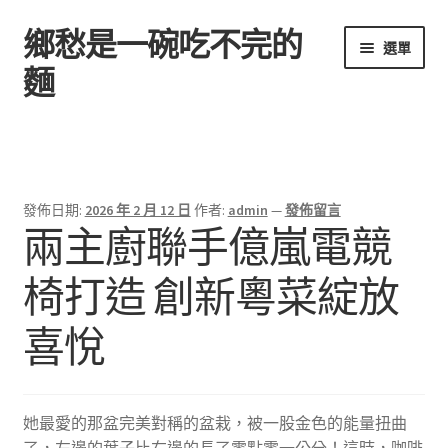
鄉愁是一碗吃不完的
跳
跳
選單
至
至
麵
導
主
覽
要
首頁
列
內
容
發佈日期:
2026 年 2 月 12 日
作者:
admin
—
發佈留言
兩主廚聯手億嵐電競
椅打造 創新粵菜綻放
喜悅
她最愛的那盆完美對稱的盆栽，被一股金色的能量扭曲