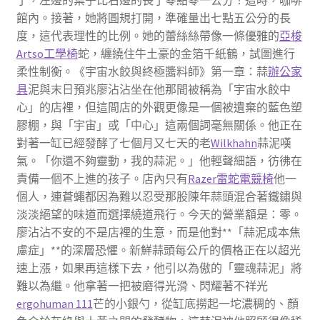
了，左邊的葉子比右邊的長了零點零一公分！這時，咖啡
館內。接著，她將圓規打開，準確量出七點五公分的長
度，這代表理性的比例。她的蕾絲絲帶像一條優雅的
亞梭
Artso工學椅
蛇，纏繞住牛土豪的金箔千紙鶴，試圖進行
柔性制衡。《宇宙水餃與終極醬料師》第一章：蒜
辦公家
具
泥與末日預兆廖沾沾坐在他那間被稱為「宇宙水餃中
心」的店裡，但這間店的外觀更像是一個被遺棄的藍色塑
膠棚，與「宇宙」或「中心」這兩個詞毫無關係。他正在
對著一缸已經發酵了七個月又七天的老
Wilkhahn
蒜泥嘆
氣。「你還不夠靈動，我的蒜泥。」他輕聲細語，彷彿在
責備一個不上進的孩子。店內只有
Razer雷蛇電競椅
他一
個人，連蒼蠅都因為難以忍受那股陳年蒜頭混合著鐵鏽與
淡淡絕望的味道而選擇繞道飛行。今天的營業額是：零。
廖沾沾不安的不是店裡的生意，而是他對**「蒜泥成本焦
慮症」**的深層恐懼。新鮮蒜頭每公斤的價格正在以超光
速上漲，如果再這樣下去，他引以為傲的「靈魂蒜泥」將
難以為繼。他拿著一把被磨得光滑、閃耀著不祥光
ergohuman 111
芒的小銀勺，從缸底撈起一坨濃稠的、顏