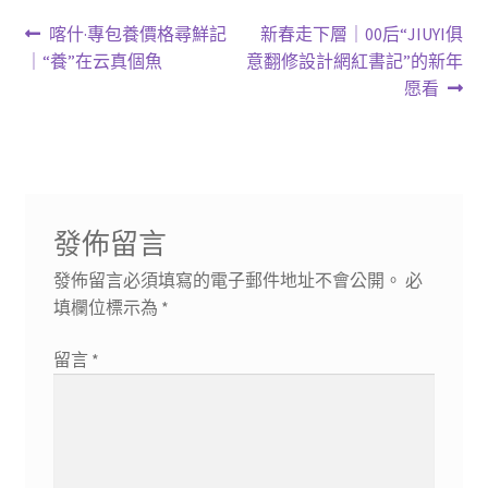
文
上
下
喀什·專包養價格尋鮮記
新春走下層｜00后“JIUYI俱
一
一
｜“養”在云真個魚
意翻修設計網紅書記”的新年
章
篇
篇
愿看
導
文
文
章:
章:
覽
發佈留言
發佈留言必須填寫的電子郵件地址不會公開。
必
填欄位標示為
*
留言
*