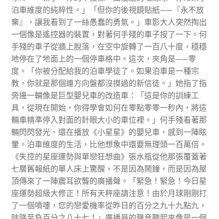
泊車維度的純粹性。」「但你的後視鏡貼紙——『永不放
棄』，讓我看到了一絲愚蠢的勇氣。」車影大人突然掏出
一個像是遙控器的裝置，對著何手殘的車子按了一下。何
手殘的車子從牆上脫落，在空中旋轉了一百八十度，穩穩
地停在了地面上的一個停車格中。這次，夾角是——零
度。「你被分配給我的泊車學徒了。如果泊車是一種宗
教，你就是那個連方向盤都沒摸過的新信徒。」她指了指
旁邊一輛像是巨型嬰兒車的改造車：「這是你的訓練工
具，從現在開始，你得學會如何在零點零零一秒內，將這
輛車精準停入對面的針眼大小的車位裡。」何手殘看著那
輛閃閃發光、還在播放《小星星》的嬰兒車，感到一陣眩
暈。泊車維度的生活，比他想象中還要無理頭一百萬倍。
《失控的星座運勢與單戀狂想曲》張水瓶從他那張覆蓋著
七層舊報紙的單人床上驚醒，不是因為鬧鐘，而是因為屋
頂傳來了一陣震耳欲聾的廣播聲。「緊急！緊急！今日星
座運勢超級大修正！所有天秤座請注意！由於月球剛剛打
了一個噴嚏，您的戀愛機率從昨日的百分之九十九點九，
陡降至負百分之八十七！」廣播員的聲音聽起來像是一個