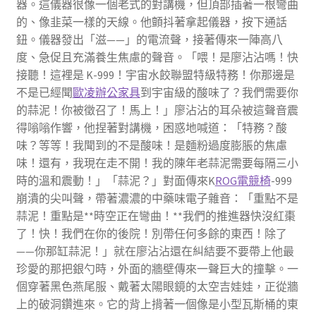
器。這儀器很像一個老式的對講機，但頂部插著一根彎曲
的、像韭菜一樣的天線。他顫抖著拿起儀器，按下通話
鈕。儀器發出「滋——」的電流聲，接著傳來一陣高八
度、急促且充滿養生焦慮的聲音。「喂！是廖沾沾嗎！快
接聽！這裡是 K-999！宇宙水餃聯盟特級特務！你那邊是
不是已經聞
歐凌辦公家具
到宇宙級的酸味了？我們需要你
的蒜泥！你被徵召了！馬上！」廖沾沾的耳朵被這聲音震
得嗡嗡作響，他捏著對講機，困惑地喊道：「特務？酸
味？等等！我聞到的不是酸味！是麵粉過度膨脹的焦慮
味！還有，我現在走不開！我的陳年老蒜泥需要每隔三小
時的溫和震動！」「蒜泥？」對面傳來K
ROG電競椅
-999
崩潰的尖叫聲，帶著濃濃的中藥味電子雜音：「重點不是
蒜泥！重點是**時空正在彎曲！**我們的推進器快沒紅棗
了！快！我們在你的後院！別帶任何多餘的東西！除了
——你那缸蒜泥！」就在廖沾沾還在糾結要不要帶上他最
珍愛的那把銀勺時，外面的牆壁傳來一聲巨大的撞擊。一
個穿著黑色燕尾服、戴著太陽眼鏡的太空吉娃娃，正從牆
上的破洞鑽進來。它的背上揹著一個像是小型瓦斯桶的東