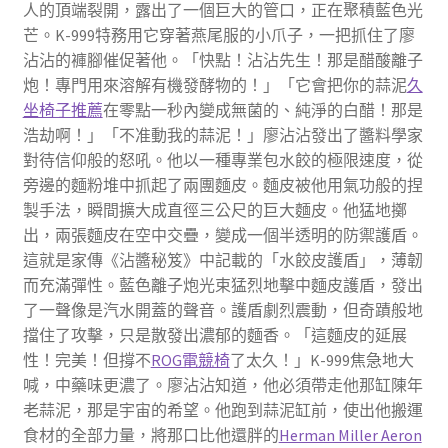
人的頂端裂開，露出了一個巨大的管口，正在聚積藍色光
芒。K-999特務用它穿著燕尾服的小爪子，一把抓住了廖
沾沾的褲腳催促著他。「快點！沾沾先生！那是醋酸離子
炮！專門用來溶解有機發酵物的！」「它會把你的蒜泥
久
坐椅子推薦
在零點一秒內變成無菌的、純淨的白醋！那是
浩劫啊！」「不准動我的蒜泥！」廖沾沾發出了醬料學家
對待信仰般的怒吼。他以一種專業包水餃的極限速度，從
旁邊的麵粉堆中抓起了兩團麵皮。麵皮被他用氣功般的捏
製手法，瞬間擴大成直徑三公尺的巨大麵皮。他猛地擲
出，兩張麵皮在空中交疊，變成一個半透明的防禦護盾。
這就是家傳《沾醬秘笈》中記載的「水餃皮護盾」，薄韌
而充滿彈性。藍色離子炮光束猛烈地擊中麵皮護盾，發出
了一聲像是汽水開蓋的聲音。護盾劇烈震動，但奇蹟般地
擋住了攻擊，只是散發出濃郁的麵香。「這麵皮的延展
性！完美！但撐不
ROG電競椅
了太久！」K-999焦急地大
喊，中藥味更濃了。廖沾沾知道，他必須帶走他那缸陳年
老蒜泥，那是宇宙的希望。他跑到蒜泥缸前，使出他搬運
食材的全部力量，將那口比他還胖的
Herman Miller Aeron