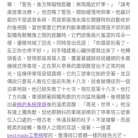
聲：「警告，後方障礙物距離：無限趨近於零。」「請考
慮放棄治療。」他忽略了警告，開始緩慢地倒車。他最討
厭的不是語音系統，而是那兩塊永遠在關鍵時刻自動收折
的後視鏡。當他需要它們來判斷車體與那座價值不菲的銅
製獨角獸雕像之間的距離時，它們卻像兩片羞澀的耳朵一
樣，優雅地縮了回去。同時發出低語：「你還是別看了，
反正你也停不好。」何手殘感覺心臟快要跳出來了。他轉
頭看去，發現那座高聳入雲、覆蓋著鏽跡斑斑鐵網的多層
機械式停車塔，正在那片窄巷的盡頭散發出不正常的綠
光。這棟停車塔是個異類，它的三號車位始終空著，並且
傳說只要有人敢在它面前失敗十八次，就會被傳送到一個
泊車地獄。他已經失敗了十七次。現在是第十八次。他打
了方向盤，車頭朝著銅獨角獸的方向猛地偏轉。後視鏡發
出最
綠的系統傢俱
後的溫柔提醒：「再見，世界。」他沒
有撞上獨角獸，但他那顫抖的車尾卻擦到了停車塔三號車
位入口處的一根古老、佈滿苔蘚的柱子。不是撞擊，而是
輕柔的碰觸，像戀人之間的耳語。接著，一道濃
bestmade工學椅
郁的、像薄荷口香糖一樣的綠色光芒。