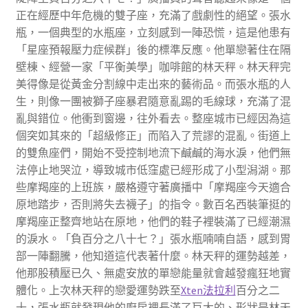
正在經歷中年危機的雙子座，充滿了戲劇性的絕望。張水
瓶，一個典型的水瓶座，立刻感到一陣恐慌，這是他患有
「星座預報壓力症候群」後的標準反應。他單戀著住在隔
壁棟、經營一家「平衡美學」咖啡館的林天秤。林天秤完
美得像是從黃金分割線中走出來的藝術品。而張水瓶的人
生，則像一團被獅子座暴君隨意亂踢的毛線球，充滿了混
亂與錯位。他衝到窗邊，往外看去。整座城市已經因為這
個突如其來的「超級修正」而陷入了荒謬的混亂。街道上
的雙魚座們，開始不受控制地流下鹹鹹的海水淚，他們無
法停止地哭泣，導致城市低窪處已經形成了小型潟湖。那
些摩羯座的上班族，嚴格遵守著廣播中「摩羯座今天適合
原地踏步，否則將失去襪子」的指令。數百名西裝筆挺的
摩羯座正整齊地站在原地，他們的鞋子裡裝滿了已經潮濕
的淚水。「負百分之八十七？」張水瓶喃喃自語，感到胃
部一陣翻騰，他知道這代表著什麼。林天秤的運勢越差，
他那股積壓已久、無處安放的單戀能量就會越發瘋狂地實
體化。上次林天秤的戀愛運勢跌至
Xten法拉利
百分之二
十，張水瓶就發現他的廚房裡長滿了巨大的、形狀是林天