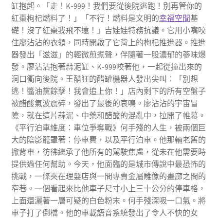
缸抱起。「走！K-999！我們要從後院逃跑！別再管你的
紅棗枸杞燃料了！」「不行！燃料是文明的
幸福空間
基
礎！沒了紅棗我飛不遠！」吉娃娃特務抗議。它用小嘴咬
住廖沾沾的衣領，同時開啟了它背上的枸杞推進器。推進
器發出「滋滋」的輕微煎煮聲，伴隨著一股濃郁的蔘味爆
發。廖沾沾抱著蒜泥缸、K-999咬著他，一起從撞出來的
洞口衝向後院。王醋狂的醋罐機器人發出尖叫：「別想
逃！醬油黨餘孽！我會追上你！」店內剩下的所有空盤子
被醋酸氣波震碎，發出了最後的哀鳴。廖沾沾的宇宙冒
險，就在這片蒜泥、中藥和醋酸的混亂中，拉開了帷幕。
《平行泊車維度：車位爭奪戰》何手殘的人生，被兩個巨
大的陰影籠罩著：停車費，以及平行泊車。他那輛老舊的
掀背車，彷彿繼承了他所有的駕駛焦慮，從未在他需要時
提供過任何幫助。今天，他面臨的是城市傳說中最恐怖的
挑戰，一條夾在理髮店與一間專賣金屬雕像的畫廊之間的
窄巷。一個看起來比他車子尺寸小上三十公分的停車格，
上面還灑著一層可疑的白色粉末。何手殘深吸一口氣。將
車子打了倒檔。他的車載語音系統發出了令人不快的女