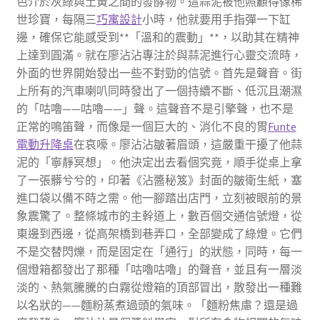
色介於灰綠與土黃之間的發酵物。這蒜泥被他照顧得像稀
世珍寶，每隔三
巧寓設計
小時，他就要用手指彈一下缸
邊，確保它能感受到**「溫和的震動」**，以助其在精神
上達到圓滿。就在廖沾沾專注於與蒜泥進行心靈交流時，
外面的世界開始發出一些不對勁的信號。首先是聲音。街
上所有的汽車喇叭同時發出了一個持續不斷、低沉且潮濕
的「咕嚕——咕嚕——」聲。這聲音不是引擎聲，也不是
正常的鳴笛聲，而像是一個巨大的、消化不良的胃
Funte
電動升降桌
在哀嚎。廖沾沾皺著眉頭，這嚴重干擾了他蒜
泥的「寧靜冥想」。他決定出去看個究竟，順手從桌上拿
了一張髒兮兮的，印著《沾醬秘笈》封面的皺衛生紙，塞
進口袋以備不時之需。他一腳踏出店門，立刻被眼前的景
象震驚了。整條城市的主幹道上，數百個交通信號燈，從
東邊到西邊，從高架橋到巷弄口，全部變成了綠燈。它們
不是交替閃爍，而是固定在「通行」的狀態，同時，每一
個燈箱都發出了那種「咕嚕咕嚕」的聲音，並且有一層淡
淡的、熱氣騰騰的白霧從燈箱的頂部冒出，散發出一種難
以名狀的——麵粉蒸煮過頭的氣味。「麵粉焦慮？還是過