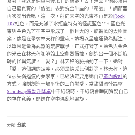
寫著「我就是個單戀傻瓜」的標籤，丟了進去。他必須用
自己最真實的「傻氣」去對抗金牛座的「霸氣」！調節器
再次發出轟鳴，這一次，射向天空的光束不再是彩
iRock
T07
虹色，而是充滿了水瓶座特有的怪誕藍色**。藍色光
束與金色光芒在空中形成了一個巨大的、旋轉著的太極圖
案，像是在爭奪林天秤的靈魂。這場以星座運勢為賭注、
以單戀能量為武器的荒唐戰爭，正式打響了。藍色與金色
的光芒在林天秤咖啡館上空劇烈衝撞，創造出一個不斷旋
轉的怪異氣旋。「愛？」林天秤的臉抽動了一下，她對
「愛」這個詞的定義，必須是情感比例對等。林天秤，這
位被失衡逼瘋的美學家，已經決定要用她自己
室內設計
的
方式，強制創造一場平衡的三角戀愛。當甜甜圈悖論擊
Standway電動升降桌
中千紙鶴時，千紙鶴會瞬間質疑自己
的存在意義，開始在空中混亂地盤旋。
分類:
分數