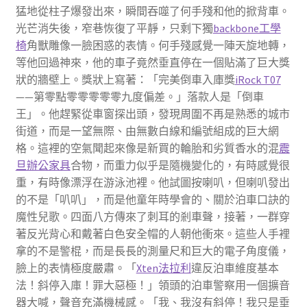
猛地從柱子爆發出來，瞬間吞噬了何手殘和他的掀背車。
光芒消失後，窄巷恢復了平靜，只剩下獨
backbone工學
椅
角獸雕像一臉困惑的表情。何手殘感覺一陣天旋地轉，
等他回過神來，他的車子竟然垂直停在一個貼滿了巨大獎
狀的牆壁上。獎狀上寫著：「完美倒車入庫獎
iRock T07
——第零點零零零零零九度偏差。」落款人是「倒車
王」。他趕緊從車窗探出頭，發現周圍不再是熟悉的城市
街道，而是一望無際、由無數白線和編號組成的巨大網
格。這裡的空氣聞起來像是新買的輪胎和劣質香水的混
震
旦辦公家具
合物，而重力似乎是隨機變化的，有時感覺很
重，有時像漂浮在游泳池裡。他試圖按喇叭，但喇叭發出
的不是「叭叭」，而是他童年時學會的、關於泊車口訣的
魔性兒歌。四面八方傳來了刺耳的剎車聲，接著，一群穿
著反光背心和戴著白色安全帽的人朝他衝來。這些人手裡
拿的不是警棍，而是長長的測量尺和巨大的電子角度儀，
臉上的表情極度嚴肅。「
Xten法拉利
違反泊車維度基本
法！斜停入庫！罪大惡極！」領頭的泊車警察用一個擴音
器大喊，聲音充滿機械感。「我、我沒有斜停！我只是垂