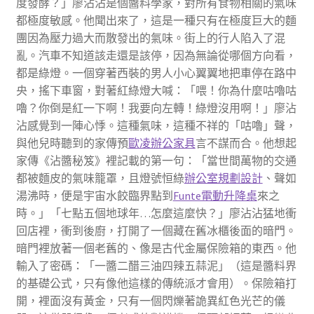
度發酵？」廖沾沾是個醬料學家，對所有食物相關的氣味
都極度敏感。他聞出來了，這是一種只有在極度巨大的麵
團因為壓力過大而散發出的氣味。街上的行人陷入了混
亂。汽車不知道該走還是該停，因為無論從哪個方向看，
都是綠燈。一個穿著西裝的男人小心翼翼地把車停在路中
央，搖下車窗，對著紅綠燈大喊：「喂！你為什麼咕嚕咕
嚕？你倒是紅一下啊！我要向左轉！綠燈沒用啊！」廖沾
沾感覺到一陣心悸。這種氣味，這種不祥的「咕嚕」聲，
與他兒時聽到的家傳預
歐凌辦公家具
言不謀而合。他想起
家傳《沾醬秘笈》裡記載的第一句：「當世間萬物的交通
都被麵皮的氣味籠罩，且燈號恒綠
辦公室規劃設計
、聲如
湯沸時，便是宇宙水餃臨界點到
Funte電動升降桌
來之
時。」「七點五個地球年…怎麼這麼快？」廖沾沾猛地衝
回店裡，衝到後廚，打開了一個藏在舊冰櫃後面的暗門。
暗門裡放著一個老舊的、像是古代金屬保險箱的東西。他
輸入了密碼：「一醬二醋三油四辣五蒜泥」（這是醬料界
的基礎公式，只有像他這樣的傳統派才會用）。保險箱打
開，裡面沒有黃金，只有一個閃爍著詭異紅色光芒的儀