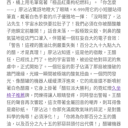
西，桶上用毛筆寫著「極品紅棗枸杞燃料」。「你怎麼
——」廖沾沾驚訝地瞪大了眼睛。K-999用它的小短腿站得
筆直，戴著白色手套的爪子優雅地一揮：「沒時間了，沾
沾先生！宇宙水餃快要拉肚子了！我們必須在你被醋酸離
子炮鎖定前離開！」話音未落，一股極致尖銳、刺鼻的酸
氣猛地從店門口灌入，伴隨著一個狂妄自大的電子音效：
「警告！這裡的醬油比例嚴重失衡！百分之九十九點九九
的醋，才是真理！」廖沾沾知道，這是他的宿敵，王醋
狂，已經找上門了。他的宇宙冒險，被迫從他對蒜泥的焦
慮中，正式開始了。一個狂妄的影子佔滿了那扇被撞破的
牆門邊緣，光線一瞬間被極端的酸氣扭曲。一個閃閃發
光、像醋罐的機器人緩緩漂浮進來，它的底座還不斷噴射
著白色醋霧。它身上掛著「醋狂派大勝利」的霓虹燈
久坐
椅子推薦
牌，閃爍得讓人眼睛發疼，同時發出警報。王醋
狂的聲音再次響起，這次帶著金屬回音的嘲弄，刺耳得像
是磨砂紙。「廖沾沾！你那充滿腐敗氣味的蒜泥，是對醬
料學的侮辱！必須淨化！」「你將為你那百分之五的醬
油，以及百分之九十五的邪惡蒜頭付出代價！」醋罐機器