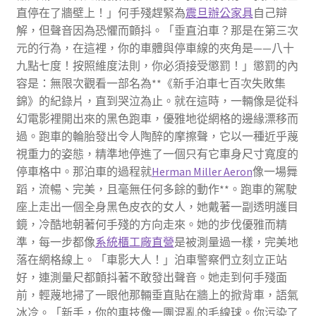
直停在了牆壁上！」何手殘趕緊為
震旦辦公家具
自己辯
解，但聲音因為恐懼而顫抖。「垂直泊車？那是在第三次
元的行為，在這裡，你的車體與停車線的夾角是——八十
九點七度！按照維度法則，你必須接受懲罰！」懲罰的內
容是：無限次觀看一部名為**《新手泊車七百次失敗集
錦》的紀錄片，直到哭泣為止。就在這時，一輛像是從科
幻電影裡開出來的黑色跑車，優雅地從網格的邊緣漂移而
過。跑車的輪胎發出令人陶醉的摩擦聲，它以一種近乎蔑
視重力的姿態，精準地停進了一個只有它車身尺寸寬度的
停車格中。那泊車的過程就
Herman Miller Aeron
像一場舞
蹈，流暢、完美，且毫無任何多餘的動作**。跑車的駕駛
座上走出一個全身黑色皮衣的女人，她戴著一副透明護目
鏡，冷酷地朝著何手殘的方向走來。她的步伐優雅而精
準，每一步都像
系統櫃工廠直營
是被測量過一樣，完美地
落在網格線上。「車影大人！」泊車警察們立刻立正站
好，連測量尺都顫抖著不敢發出聲音。她走到何手殘面
前，輕蔑地掃了一眼他那輛垂直貼在牆上的掀背車，語氣
冰冷。「新手，你的車技像一團混亂的毛線球。你污染了