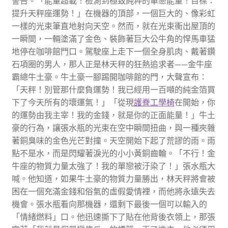
警告。「能量超載！檢測到極致純粹的單戀能量！目標：
提升天秤座運勢！」在機器的頂部，一個巨大的、像彩虹
一樣的光束筆直地射向天空。然而，就在光束衝出屋頂的
一瞬間，一輛塗滿了金色、裝飾著巨大公牛角的悍馬車猛
地停在咖啡館門口。駕駛座上走下一個全身肌肉、戴著鑽
石項圈的男人，那人正是林天秤的狂熱追求者——金牛座
霸總牛土豪。牛土豪一腳踢開咖啡館的門，大聲宣布：
「天秤！別管那什麼負運勢！我已經用一百噸的純金箔買
下了今天所有的壞運氣！」「從現
護脊工學椅
在開始，你
的運勢由我主宰！我的金錢，就是你的正面能量！」牛土
豪的行為，讓張水瓶的光束在空中瞬間扭曲，與一種夾雜
著銅臭味的金色光芒對撞。天空開始下起了荒謬的雨。雨
點不是水，而是閃耀著淚光的小小黃銅齒輪。「不行！金
牛座的物質力量太強了！我的單戀被汙染了！」張水瓶大
喊。他知道，如果牛土豪的物質力量勝出，林天秤將會被
困在一個充滿金錢和俗氣的虛假愛情裡，而他將永遠失去
機會。張水瓶看向那機器，還剩下最後一個可以輸入的
「情緒燃料」口。他迅速撕下了貼在他背後衣領上，那張