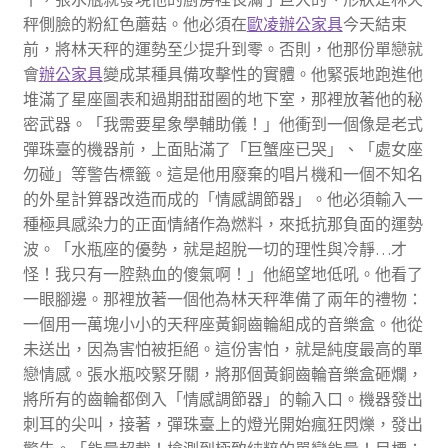
秤側臉的粉紅色蘑菇。他必須在
歐凌辦公家具
今天結束
前，將林天秤的運勢至少提升到零。否則，他那份單戀就
會
辦公家具
變成某種具備攻擊性的實體。他緊張地跑進他
堆滿了星座圖表和過期甜甜圈的地下室，那裡放著他的秘
密武器。「我需要星象學輔助儀！」他衝到一個像是老式
彈珠臺的機器前，上面貼滿了「巨蟹座已哭」、「處女座
勿碰」等警告標籤。這是他用廢棄的唱片機和一個不知名
的外星計算器改造而成的「情感調節器」。他必須輸入一
種極具感染力的正面情緒作為燃料，來抵抗那負面的運勢
波。「水瓶座的優勢，就是超脫一切的理性與冷靜…才
怪！我只有一腔熱血的傻氣啊！」他絕望地低吼。他看了
一眼腳邊。那裡放著一個他為林天秤準備了兩年的禮物：
一個用一萬塊小小的天秤座黃銅齒輪組成的音樂盒。他從
未送出，因為害怕被拒絕。這份害怕，就是純度最高的單
戀情感。張水瓶咬緊牙關，將那個黃銅齒輪音樂盒砸爛，
將所有的齒輪都倒入「情感調節器」的輸入口。機器發出
刺耳的尖叫，接著，彈珠臺上的燈光開始瘋狂閃爍，發出