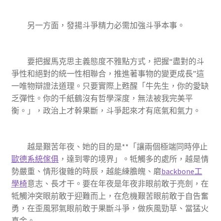
另一方面，發揚斗爭精力必需加強斗爭本事。
要把握馬克思主義態度不雅點方式，把握“盡對的斗
爭性和絕對的統一性相聯合，推進著事物的變更成長”這
一唯物辯證法道理。只要實際上甦醒「牛先生，你的愛缺
乏彈性。你的千紙鶴沒有哲學深度，無法被我完美平
衡。」，政治上才幹果斷，斗爭起來才有底氣和氣力。
越是艱苦年夜、她的目的是**「讓兩個極端同時停止
歐德系統傢俱
，達到零的境界」。牴觸多的處所，越是情
勢嚴重、情形復雜的時辰，越能練膽魄、磨
backbone工
學椅
意志、長才干。要在年夜是年夜非眼前敢于亮劍，在
牴觸沖突眼前敢于迎難而上，在危機艱苦眼前敢于自告奮
勇，在歪風邪氣眼前敢于果斷斗爭，做疾風勁草、當猛火
真金。