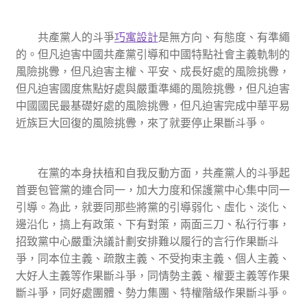
共產黨人的斗爭
巧寓設計
是無方向、有態度、有準繩
的。但凡迫害中國共產黨引導和中國特點社會主義軌制的
風險挑釁，但凡迫害主權、平安、成長好處的風險挑釁，
但凡迫害國度焦點好處與嚴重準繩的風險挑釁，但凡迫害
中國國民最基礎好處的風險挑釁，但凡迫害完成中華平易
近族巨大回復的風險挑釁，來了就要停止果斷斗爭。
在黨的本身扶植和自我反動方面，共產黨人的斗爭起
首要包管黨的連合同一，加大力度和保護黨中心集中同一
引導。為此，就要同那些將黨的引導弱化、虛化、淡化、
邊沿化，搞上有政策、下有對策，兩面三刀、私行行事，
招致黨中心嚴重決議計劃安排難以履行的言行作果斷斗
爭，同本位主義、疏散主義、不受拘束主義、個人主義、
大好人主義等作果斷斗爭，同情勢主義、權要主義等作果
斷斗爭，同好處團體、勢力集團、特權階級作果斷斗爭。