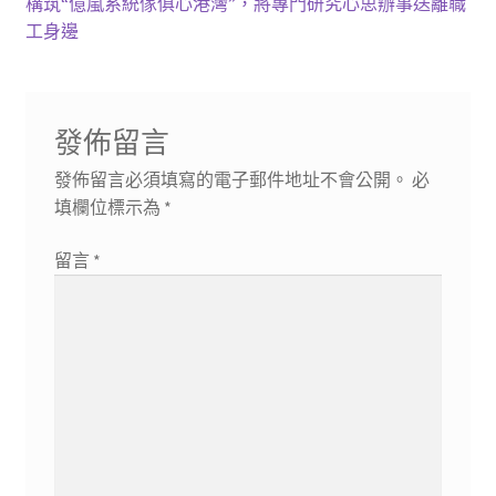
一
下
構筑“億嵐系統傢俱心港灣”，將專門研究心思辦事送離職
章
篇
一
工身邊
導
文
篇
章:
文
覽
章:
發佈留言
發佈留言必須填寫的電子郵件地址不會公開。
必
填欄位標示為
*
留言
*