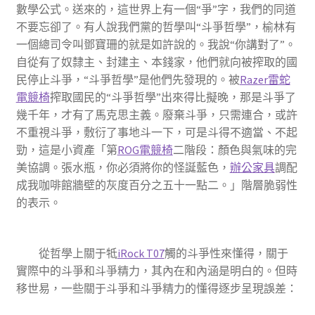
數學公式。送來的，這世界上有一個“爭”字，我們的同道
不要忘卻了。有人說我們黨的哲學叫“斗爭哲學”，榆林有
一個總司令叫鄧寶珊的就是如許說的。我說“你講對了”。
自從有了奴隸主、封建主、本錢家，他們就向被搾取的國
民停止斗爭，“斗爭哲學”是他們先發現的。被
Razer雷蛇
電競椅
搾取國民的“斗爭哲學”出來得比擬晚，那是斗爭了
幾千年，才有了馬克思主義。廢棄斗爭，只需連合，或許
不重視斗爭，敷衍了事地斗一下，可是斗得不適當、不起
勁，這是小資產「第
ROG電競椅
二階段：顏色與氣味的完
美協調。張水瓶，你必須將你的怪誕藍色，
辦公家具
調配
成我咖啡館牆壁的灰度百分之五十一點二。」階層脆弱性
的表示。
從哲學上關于牴
iRock T07
觸的斗爭性來懂得，關于
實際中的斗爭和斗爭精力，其內在和內涵是明白的。但時
移世易，一些關于斗爭和斗爭精力的懂得逐步呈現誤差：