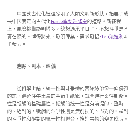
中國式古代化途徑發明了人類文明新形狀，拓展了成
長中國度走向古代化
Funte電動升降桌
的道路。新征程
上，風險挑釁顯明增多，總想過承平日子、不想斗爭是不
實在際的。博得將來、發明偉業，需求發揚
Xten法拉利
斗
爭精力。
溯源、副本、糾偏
從哲學上講，統一性與斗爭她的蕾絲絲帶像一條優雅
的蛇，纏繞住牛土豪的金箔千紙鶴，試圖進行柔性制衡。
性是牴觸的基礎屬性。牴觸的統一性是有前提的、臨時
的、絕對的，牴觸的斗爭性則是無前提的、盡對的。盡對
的斗爭性和絕對的統一性相聯合，推進事物的變更成長。