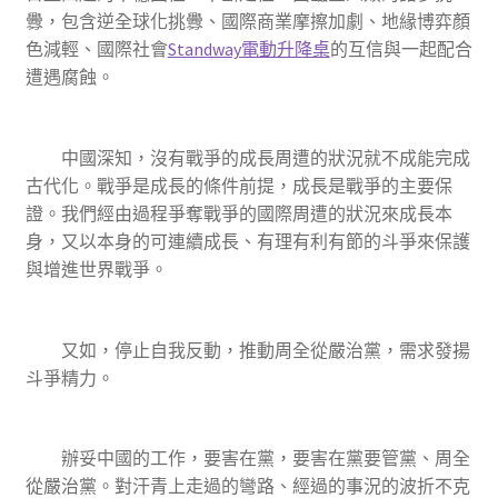
釁，包含逆全球化挑釁、國際商業摩擦加劇、地緣博弈顏
色減輕、國際社會
Standway電動升降桌
的互信與一起配合
遭遇腐蝕。
中國深知，沒有戰爭的成長周遭的狀況就不成能完成
古代化。戰爭是成長的條件前提，成長是戰爭的主要保
證。我們經由過程爭奪戰爭的國際周遭的狀況來成長本
身，又以本身的可連續成長、有理有利有節的斗爭來保護
與增進世界戰爭。
又如，停止自我反動，推動周全從嚴治黨，需求發揚
斗爭精力。
辦妥中國的工作，要害在黨，要害在黨要管黨、周全
從嚴治黨。對汗青上走過的彎路、經過的事況的波折不克