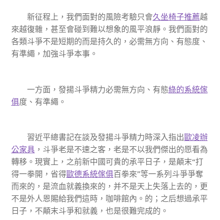
新征程上，我們面對的風險考驗只會
久坐椅子推薦
越
來越復雜，甚至會碰到難以想象的風平浪靜。我們面對的
各類斗爭不是短期的而是持久的，必需無方向、有態度、
有準繩，加強斗爭本事。
一方面，發揚斗爭精力必需無方向、有態
綠的系統傢
俱
度、有準繩。
習近平
總書記在談及發揚斗爭精力時深入指出
歐凌辦
公家具
，斗爭老是不速之客，老是不以我們傑出的愿看為
轉移。現實上，之前新中國可貴的承平日子，是顛末“打
得一拳開，省得
歐德系統傢俱
百拳來”等一系列斗爭爭奪
而來的，是流血就義換來的，并不是天上失落上去的，更
不是外人恩賜給我們這時，咖啡館內。的；之后想過承平
日子，不顛末斗爭和就義，也是很難完成的。