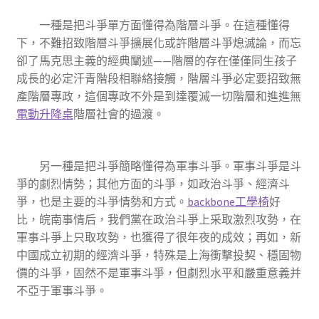
一種是把斗爭單方面懂得為階層斗爭。在這種懂得
下，不難招致階層斗爭擴展化或許階層斗爭熄滅論，而忘
卻了馬克思主義的經典闡述——階層的存在僅僅同生孩子
成長的必定汗青階段相聯絡接觸，階層斗爭必定要招致無
產階層專政，這個專政不外是到達覆滅一切階層和進進無
電動升降桌
階層社會的過渡。
另一種是把斗爭簡略懂得為軍事斗爭。軍事斗爭是斗
爭的劇烈情勢；其他方面的斗爭，如政治斗爭、經濟斗
爭，也是主要的斗爭情勢和方式。
backbone工學椅
好
比，皖南事情后，我們黨在政治斗爭上采取激烈攻勢，在
軍事斗爭上只取攻勢，也獲得了很年夜的成效；再如，新
中國成立初期的經濟斗爭，特殊是上海衝擊投契、穩固物
價的斗爭，固然不是軍事斗爭，但劇烈水平和嚴重意義并
不亞于軍事斗爭。