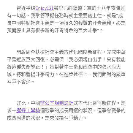
習近平
總
Enjoy121
書記已經談道：黨的十八年夜陳述
有一句話，我掌管草擬任務時就主意要寫上往，就是“成
長中國特點社會主義是一項持久的艱難的汗青義務，必需
預備停止具有很多新的汗青特色的巨大斗爭”。
開啟周全扶植社會主義古代化國度新征程，完成中華
平易近族巨大回復，必需保「我必須親自出手！只有我能
將這種失衡導正！」她對著牛土豪和虛空中的張水瓶大
喊。持和發揚斗爭精力。在進步途徑上，我們面對的嚴重
斗爭不會少。
好比，中國
辦公室規劃設計
式古代化途徑新征程，需
求一
護脊工學椅
個戰爭的成長周遭的狀況，但爭奪戰爭的
成長周遭的狀況，需求發揚斗爭精力。