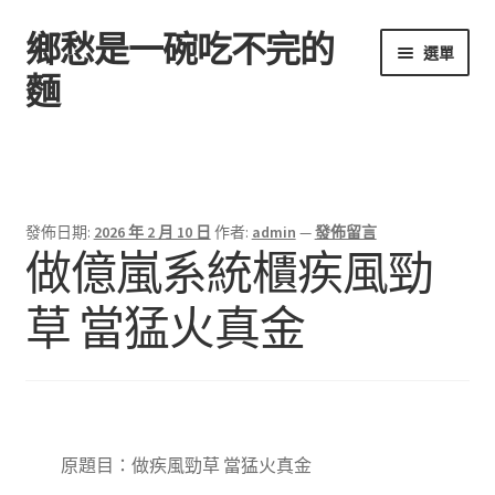
鄉愁是一碗吃不完的
跳
跳
選單
至
至
麵
導
主
覽
要
首頁
列
內
容
發佈日期:
2026 年 2 月 10 日
作者:
admin
—
發佈留言
做億嵐系統櫃疾風勁
草 當猛火真金
原題目：做疾風勁草 當猛火真金