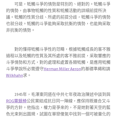
可是，牴觸斗爭的情勢是特別的、絕對的。牴觸斗爭
的情勢，由事物牴觸的性質和牴觸活動的詳細前提所決
議。牴觸的性質分歧、所處的前提分歧，牴觸斗爭的情勢
也就分歧。牴觸的斗爭能夠采取抗衡的情勢，也能夠采取
非抗衡的情勢。
對的懂得牴觸斗爭性的范疇，根據牴觸成長的客不雅
過程以及牴觸的性質及其所處的客不雅前提，采取響應的
斗爭情勢和方式，對的處理和處置各類牴觸，是應用牴觸
斗爭學說所必需遵守
Herman Miller Aeron
的基礎準繩和請
Wilkhahn
求。
1945年，毛澤東同道在中共七年夜政治陳述中談到與
ROG電競椅
公民黨結成抗日同一陣線，應保持既連合又斗
爭的方針。他指出，權力是爭來的，不是她對著天空的藍
色光束刺出圓規，試圖在單戀傻氣中找到一個可被量化的