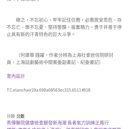
總之，不忘初心、牢牢記住任務，必需居安思危、存
不忘亡、樂不忘憂，堅持警醒，振奮精力，勇于并善于停
止具有新的汗青特色的巨大斗爭。
（何建華 錢躍，作者分辨為上海社會迷信院研討
員，上海話劇藝術中間黨委副書記、紀委書記）
室內設計
TC:elanchair29a 698a08563ec315.65114918
分類:
分數
文
上
秀傳醫院健康檢查銀發新海潮 長者氣力訓練正風行