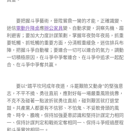
要把握斗爭藝術，晉陞嘗鼎一臠的才能，正確識變、
迷信
電動升降桌
應
辦公家具
變、自動求變，洞察先機、趨
利避害；要加大力度計謀策劃，掌握年夜勢年夜局，抓重
要牴觸、抓牴觸的重要方面，分清輕重緩急，迷信排兵布
陣，把握斗爭自動權；要連合一切可以連合的氣力，調動
一切積極原因，在斗爭中爭奪連合、在斗爭中追求一起配
合、在斗爭中爭奪共贏。
要以“踏平坎坷成年夜道，斗罷艱險又動身”的堅強意
志，不平不撓、勇往直前，應對好每一場嚴重風險挑釁，
不克不及碰著一點波折就勇往直前，碰到艱苦就打退堂
鼓。共產黨人都要有不信邪、不怕鬼、不妥軟骨頭的風
骨、時令、膽魄，保持加強憂患認識和堅持計謀定力相同
一、保持計謀判定和戰術定奪相同一、保持斗爭經過歷程
和斗爭實效相同一。