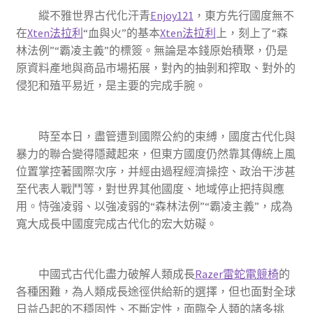
縱不雅世界古代化汗青
Enjoy121
，東方先行國度無不
在
Xten法拉利
“血與火”的基本
Xten法拉利
上，刻上了“森
林法例”“霸凌主義”的標簽。無論是本錢原始積聚，仍是
原資料產地與商品市場拓展，對內的抽剝和搾取、對外的
侵犯和殖平易近，是主要的完成手腕。
時至本日，盡管遭到國際公約的束縛，國度古代化與
暴力的聯合變得隱藏起來，但東方國度仍然靠其傳統上風
位置掌控著國際次序，并經由過程經濟操控、政治干涉甚
至代表人戰鬥等，對世界其他國度、地域停止把持與應
用。恃強凌弱、以強凌弱的“森林法例”“霸凌主義”，成為
寬大成長中國度完成古代化的宏大妨礙。
中國式古代化盡力破解人類成長
Razer雷蛇電競椅
的
各種困難，為人類成長途徑供給新的選擇，但也面對全球
日益凸起的不穩固性、不斷定性，面臨全人類的諸多挑