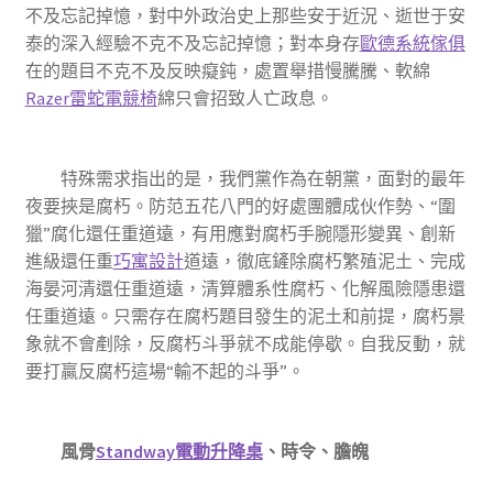
不及忘記掉憶，對中外政治史上那些安于近況、逝世于安
泰的深入經驗不克不及忘記掉憶；對本身存
歐德系統傢俱
在的題目不克不及反映癡鈍，處置舉措慢騰騰、軟綿
Razer雷蛇電競椅
綿只會招致人亡政息。
特殊需求指出的是，我們黨作為在朝黨，面對的最年
夜要挾是腐朽。防范五花八門的好處團體成伙作勢、“圍
獵”腐化還任重道遠，有用應對腐朽手腕隱形變異、創新
進級還任重
巧寓設計
道遠，徹底鏟除腐朽繁殖泥土、完成
海晏河清還任重道遠，清算體系性腐朽、化解風險隱患還
任重道遠。只需存在腐朽題目發生的泥土和前提，腐朽景
象就不會剷除，反腐朽斗爭就不成能停歇。自我反動，就
要打贏反腐朽這場“輸不起的斗爭”。
風骨
Standway電動升降桌
、時令、膽魄