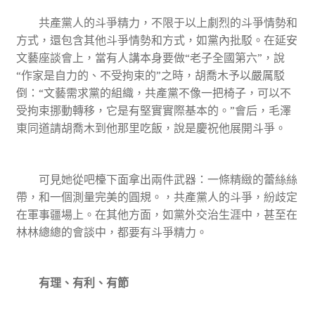
共產黨人的斗爭精力，不限于以上劇烈的斗爭情勢和
方式，還包含其他斗爭情勢和方式，如黨內批駁。在延安
文藝座談會上，當有人講本身要做“老子全國第六”，說
“作家是自力的、不受拘束的”之時，胡喬木予以嚴厲駁
倒：“文藝需求黨的組織，共產黨不像一把椅子，可以不
受拘束挪動轉移，它是有堅實實際基本的。”會后，毛澤
東同道請胡喬木到他那里吃飯，說是慶祝他展開斗爭。
可見她從吧檯下面拿出兩件武器：一條精緻的蕾絲絲
帶，和一個測量完美的圓規。，共產黨人的斗爭，紛歧定
在軍事疆場上。在其他方面，如黨外交治生涯中，甚至在
林林總總的會談中，都要有斗爭精力。
有理、有利、有節