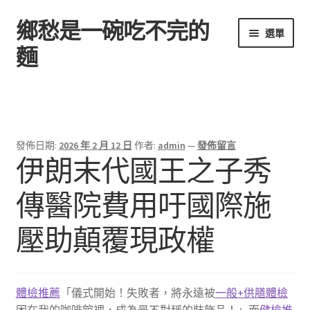
鄉愁是一碗吃不完的
跳
跳
選單
至
至
麵
導
主
覽
要
首頁
列
內
容
發佈日期:
2026 年 2 月 12 日
作者:
admin
—
發佈留言
伊朗末代國王之子秀
傳醫院費用吁國際施
壓助顛覆現政權
體檢推薦
「儀式開始！失敗者，將永遠被
一般+供膳體檢