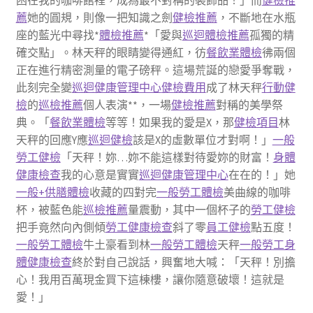
困在我的咖啡館裡，成為最不對稱的裝飾品！」而
健檢推
薦
她的圓規，則像一把知識之劍
健檢推薦
，不斷地在水瓶
座的藍光中尋找*
體檢推薦
*「愛與
巡迴體檢推薦
孤獨的精
確交點」。林天秤的眼睛變得通紅，彷
餐飲業體檢
彿兩個
正在進行精密測量的電子磅秤。這場荒誕的戀愛爭奪戰，
此刻完全變
巡迴健康管理中心
健檢費用
成了林天秤
行動健
檢
的
巡檢推薦
個人表演**，一場
健檢推薦
對稱的美學祭
典。「
餐飲業體檢
等等！如果我的愛是X，那
健檢項目
林
天秤的回應Y應
巡迴健檢
該是X的虛數單位才對啊！」
一般
勞工健檢
「天秤！妳…妳不能這樣對待愛妳的財富！
身體
健康檢查
我的心意是實實
巡迴健康管理中心
在在的！」她
一般+供膳體檢
收藏的四對完
一般勞工體檢
美曲線的咖啡
杯，被藍色能
巡檢推薦
量震動，其中一個杯子的
勞工健檢
把手竟然向內側傾
勞工健康檢查
斜了零
員工健檢
點五度！
一般勞工體檢
牛土豪看到林
一般勞工體檢
天秤
一般勞工身
體健康檢查
終於對自己說話，興奮地大喊：「天秤！別擔
心！我用百萬現金買下這棟樓，讓你隨意破壞！這就是
愛！」