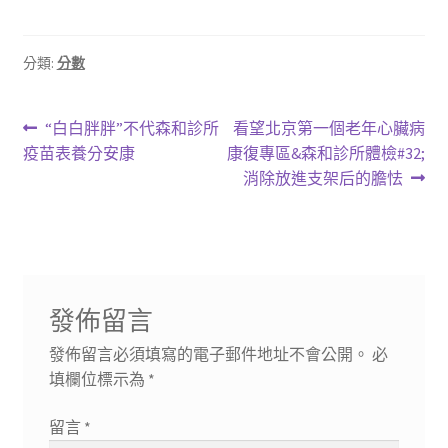
分類:
分數
文
上
下
“白白胖胖”不代森和診所
看望北京第一個老年心臟病
一
一
疫苗表養分安康
康復專區&森和診所體檢#32;
章
篇
篇
消除放進支架后的膽怯
導
文
文
章:
章:
覽
發佈留言
發佈留言必須填寫的電子郵件地址不會公開。
必
填欄位標示為
*
留言
*