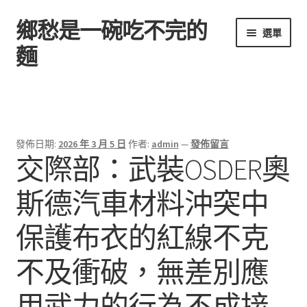
鄉愁是一碗吃不完的
跳
跳
選單
至
至
麵
導
主
覽
要
首頁
列
內
容
發佈日期:
2026 年 3 月 5 日
作者:
admin
—
發佈留言
交際部：武裝OSDER奧
斯德汽車材料沖突中
保護布衣的紅線不克
不及衝破，無差別應
用武力的行為不成接