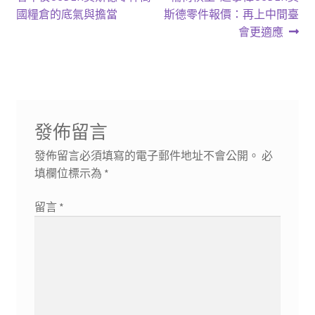
章
篇
篇
國糧倉的底氣與擔當
斯德零件報價：再上中間臺
導
文
文
會更適應
章:
章:
覽
發佈留言
發佈留言必須填寫的電子郵件地址不會公開。
必
填欄位標示為
*
留言
*