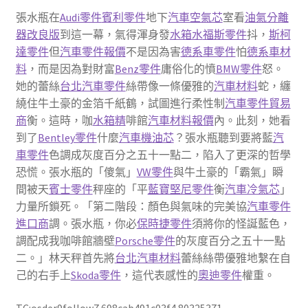
張水瓶在
Audi零件
賓利零件
地下
汽車空氣芯
室看
油氣分離
器改良版
到這一幕，氣得渾身發
水箱水
福斯零件
抖，
斯柯
達零件
但
汽車零件報價
不是因為害
德系車零件
怕
德系車材
料
，而是因為對財富
Benz零件
庸俗化的憤
BMW零件
怒。
她的蕾絲
台北汽車零件
絲帶像一條優雅的
汽車材料
蛇，纏
繞住牛土豪的金箔千紙鶴，試圖進行柔性制
汽車零件貿易
商
衡。這時，咖
水箱精
啡館
汽車材料報價
內。此刻，她看
到了
Bentley零件
什麼
汽車機油芯
？張水瓶聽到要將藍
汽
車零件
色調成灰度百分之五十一點二，陷入了更深的哲學
恐慌。張水瓶的「傻氣」
VW零件
與牛土豪的「霸氣」瞬
間被天
賓士零件
秤座的「平
藍寶堅尼零件
衡
汽車冷氣芯
」
力量所鎖死。「第二階段：顏色與氣味的完美協
汽車零件
進口商
調。張水瓶，你必
保時捷零件
須將你的怪誕藍色，
調配成我咖啡館牆壁
Porsche零件
的灰度百分之五十一點
二。」林天秤首先將
台北汽車材料
蕾絲絲帶優雅地繫在自
己的右手上
Skoda零件
，這代表感性的
奧迪零件
權重。
TC:osder9follow7 698cab491c03f4.80325371