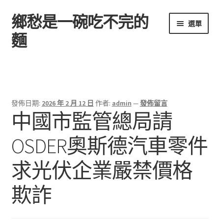
鄉愁是一碗吃不完的
跳
跳
選單
至
至
麵
導
主
覽
要
首頁
列
內
容
發佈日期:
2026 年 2 月 12 日
作者:
admin
—
發佈留言
中國市監管總局請
OSDER奧斯德汽車零件
求光伏企業嚴禁價格
欺詐