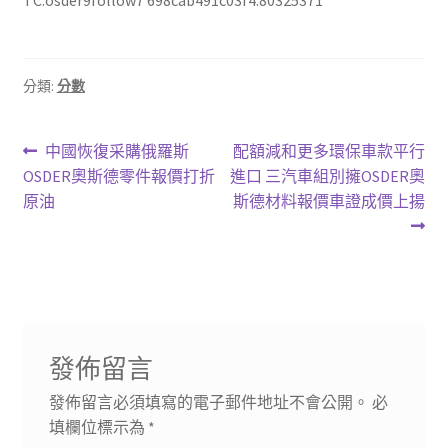
分類:
分數
文
上
下
中國恢復采購俄羅斯
配額減和更多環保車款平行
一
一
OSDER奧斯德零件報價打折
進口 三汽車組別擁OSDER奧
章
篇
篇
原油
斯德材料報價車證成價上揚
導
文
文
章:
章:
覽
發佈留言
發佈留言必須填寫的電子郵件地址不會公開。
必
填欄位標示為
*