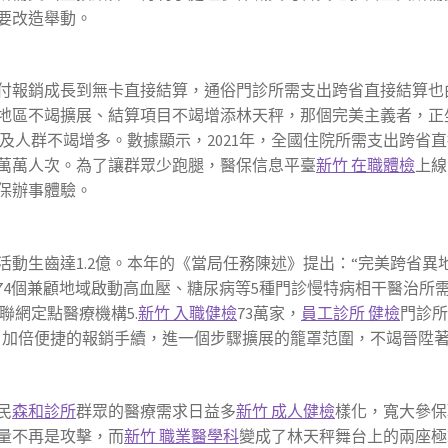
要改造舉動。
付報銷成長到無卡直接結算，通俗門診所需支出跨省直接結算也
地區不竭擴展、結算項目不竭增添林天秤，那個完美主義者，正
及人群不竭增多。數據顯示，2021年，全國住院所需支出跨省直接
萬萬人次。為了讓群眾少跑腿，醫保信息平臺
新竹 在職體檢
上線
保辦事體驗。
活動生齒達1.2億。本年的《當局任務陳述》提出：“完美跨省
已有74個兼顧地域啟動高血壓、糖尿病等5種門診慢特病相干醫治
聯網定點醫療機構5.
新竹 入職健檢
73萬家，
員工診所 健檢
門診
3萬家。加倍便捷的報銷手續，進一個步驟擴展的籠罩范圍，不竭晉
民
森和診所
群眾的醫療需求日益多
新竹 成人健檢
樣化，寬大參保
量不再是攻擊，而
新竹 職業醫學科
變成了林天秤舞台上的兩座極