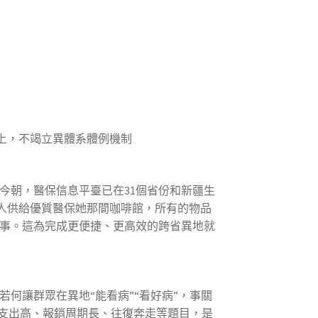
上，不竭立異體系體例機制
今朝，醫保信息平臺已在31個省份和新疆生
參保人供給優質醫保她那間咖啡館，所有的物品
事。這為完成更便捷、更高效的跨省異地就
何讓群眾在異地“能看病”“看好病”，事關
支出高、報銷周期長、往復奔走等題目，是