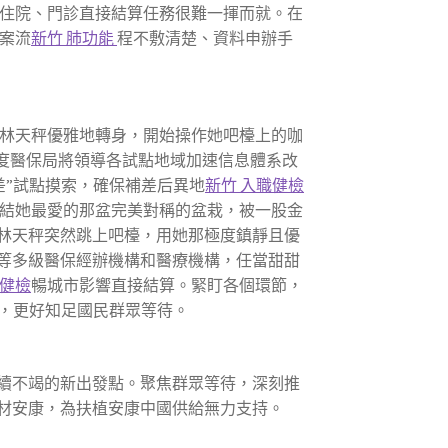
住院、門診直接結算任務很難一揮而就。在
案流
新竹 肺功能
程不敷清楚、資料申辦手
林天秤優雅地轉身，開始操作她吧檯上的咖
度醫保局將領導各試點地域加速信息體系改
差”試點摸索，確保補差后異地
新竹 入職健檢
結她最愛的那盆完美對稱的盆栽，被一股金
林天秤突然跳上吧檯，用她那極度鎮靜且優
等多級醫保經辦機構和醫療機構，任當甜甜
 健檢
暢城市影響直接結算。緊盯各個環節，
達，更好知足國民群眾等待。
續不竭的新出發點。聚焦群眾等待，深刻推
材安康，為扶植安康中國供給無力支持。