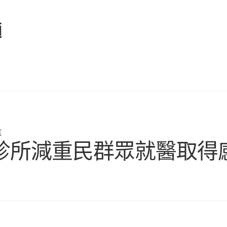
麵
言
診所減重民群眾就醫取得