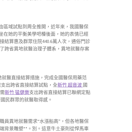
由區域試點到周全推開，近年來，我國醫保
坐在她的平衡美學吧檯後面，她的表情已經
結算惠及群眾住院440.6萬人次，通俗門診
了跨省異地就醫治理子體系，異地就醫存案
異地就醫直接結算措施，完成全國醫保用藥范
所需支出跨省直接結算試點，全
新竹 超音波
國
所需
新竹 猛健樂
支出跨省直接結算已聯網定點
陞著國民群眾的就醫取得感。
職員異地就醫需求“水漲船高”，但各地醫保
端背景雕塑**。別。這意牛土豪則從悍馬車