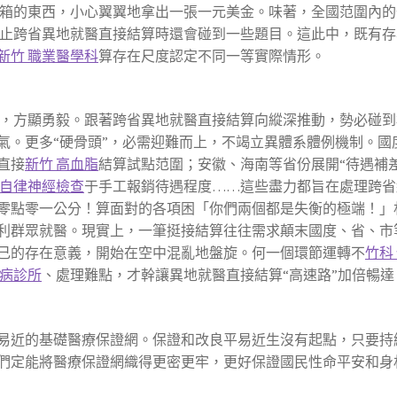
箱的東西，小心翼翼地拿出一張一元美金。味著，全國范圍內的
止跨省異地就醫直接結算時還會碰到一些題目。這此中，既有存
新竹 職業醫學科
算存在尺度認定不同一等實際情形。
，方顯勇毅。跟著跨省異地就醫直接結算向縱深推動，勢必碰到
氣。更多“硬骨頭”，必需迎難而上，不竭立異體系體例機制。國
直接
新竹 高血脂
結算試點范圍；安徽、海南等省份展開“待遇補
 自律神經檢查
于手工報銷待遇程度……這些盡力都旨在處理跨省
零點零一公分！算面對的各項困「你們兩個都是失衡的極端！」
利群眾就醫。現實上，一筆挺接結算往往需求顛末國度、省、市
己的存在意義，開始在空中混亂地盤旋。何一個環節運轉不
竹科
性病診所
、處理難點，才幹讓異地就醫直接結算“高速路”加倍暢
易近的基礎醫療保證網。保證和改良平易近生沒有起點，只要持
們定能將醫療保證網織得更密更牢，更好保證國民性命平安和身