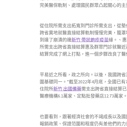
完美醫保軌制、處理國民群眾凸起關心的主
從住院所需支出拓寬到門診所需支出，從墊
跨省異地就醫直接結算軌制慢慢完美，籠罩
到達了崩潰的邊
新竹 帶狀皰疹疫苗
緣。、惠
所需支出跨省直接結算惠及群眾門診就醫近
結算完成了網上打點，進一個步驟改良了醫
平易近之所看，政之所向。以後，我國跨省
圍基礎同一。”截至2022年4月底，全國
住院所
新竹 出國備藥
需支出跨省直接結算已
醫療機構6.1萬家、定點批發藥店12.7
也要看到，跟著經濟社會的不竭成長以及國
報銷政策、保證范圍和程度仍有差他們的力