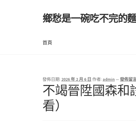
鄉愁是一碗吃不完的
跳
跳
至
至
導
主
覽
要
首頁
列
內
容
首頁
發佈日期:
2026 年 2 月 6 日
作者:
admin
—
發佈留
不竭晉陞國森和
看）