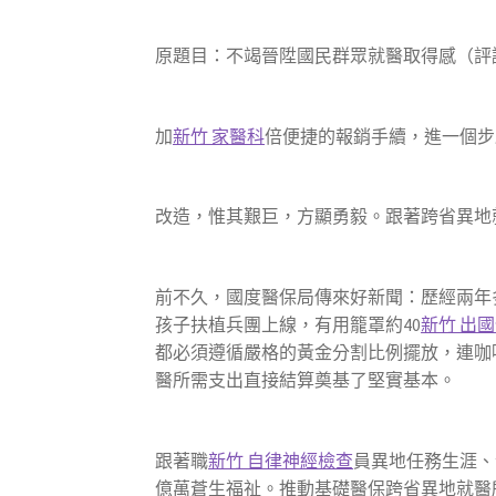
原題目：不竭晉陞國民群眾就醫取得感（評
加
新竹 家醫科
倍便捷的報銷手續，進一個步
改造，惟其艱巨，方顯勇毅。跟著跨省異地
前不久，國度醫保局傳來好新聞：歷經兩年
孩子扶植兵團上線，有用籠罩約40
新竹 出
都必須遵循嚴格的黃金分割比例擺放，連咖
醫所需支出直接結算奠基了堅實基本。
跟著職
新竹 自律神經檢查
員異地任務生涯、
億萬蒼生福祉。推動基礎醫保跨省異地就醫