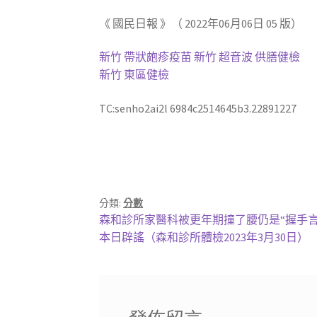
《 國民日報 》（ 2022年06月06日 05 版）
新竹 帶狀皰疹疫苗
新竹 超音波
供膳健檢
新竹 東區健檢
TC:senho2ai2l 6984c2514645b3.22891227
分類:
分數
文
上
森和診所家醫科被更年期撞了腰仍是“握手言
一
下
本日辟謠（森和診所體檢2023年3月30日）
章
篇
一
導
文
篇
章:
文
覽
章: