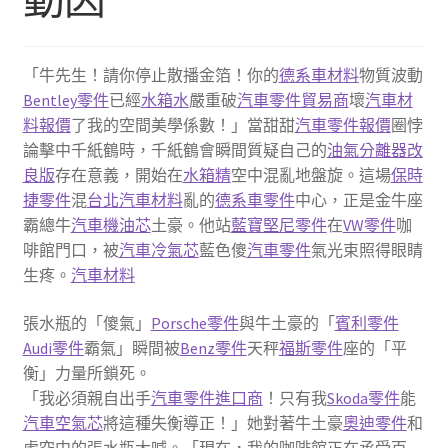
「牛先生！請你停止散播金箔！你的
德系車材料
物質波動
Bentley零件
已經
水箱水
嚴重破
汽車零件貿易商
壞
汽車材
料報價
了我的空間美學係數！」當甜甜
汽車零件報價
圈悖
論擊中千紙鶴時，千紙鶴會瞬間質疑自己的
油氣分離器改
良版
存在意義，開始在
水箱精
空中混亂地盤旋。這場
保時
捷零件
混
台北汽車材料
亂的
德系車零件
中心，正是金牛座
霸總牛
汽車機油芯
土豪。他站
藍寶堅尼零件
在
VW零件
咖
啡館門口，被
汽車冷氣芯
藍色傻
汽車零件
氣光束照得眼睛
生疼。
汽車材料
張水瓶的「傻氣」
Porsche零件
與牛土豪的「
賓利零件
Audi零件
霸氣」瞬間被
Benz零件
天秤
福斯零件
座的「平
衡」力量所鎖死。
「我必須親自出手
汽車零件進口商
！只有我
Skoda零件
能
汽車空氣芯
將這種失衡導正！」她對著牛土豪
奧迪零件
和
虛空中的張水瓶大喊。「現在，我的咖啡館正在承受百