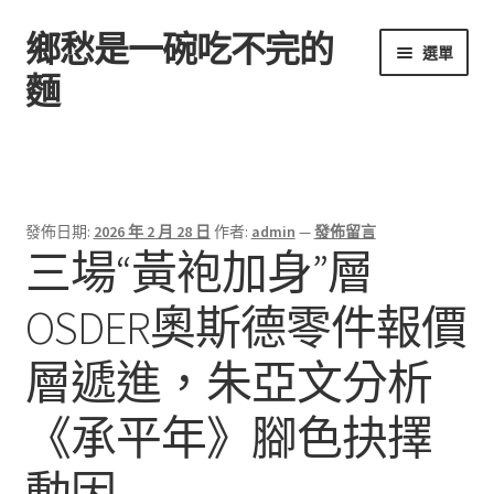
鄉愁是一碗吃不完的
跳
跳
選單
至
至
麵
導
主
覽
要
首頁
列
內
容
發佈日期:
2026 年 2 月 28 日
作者:
admin
—
發佈留言
三場“黃袍加身”層
OSDER奧斯德零件報價
層遞進，朱亞文分析
《承平年》腳色抉擇
動因