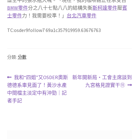
BMW零件
分之八十七點八八的結構失衡
斯柯達零件
壓
賓
士零件
力！我需要校準！」
台北汽車零件
TC:osder9follow7 69a1c357919959.63676763
分類:
分數
文
上
下
我和“四姐”又OSDER奧斯
新年開新局・工會主席談到
一
一
德德系車見面了！黃沙水產
九宮格見證實干⑪
章
篇
篇
中間檔主淡定中有沖勁｜記
導
文
文
者手記
章:
章:
覽