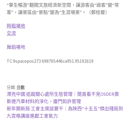
“畢生暢游”翻開文旅經濟新空間，讓游客由“過客”變“常
客”，讓景區由“景點”變為“生涯場景”。（鄭桂靈）
時租場地
交流
舞蹈場地
TC:9spacepos273 698765446ca951.95192619
分類:
分數
文
上
漂亮中國·追蹤關心處所生態管理｜簡直看不見OSDER奧
一
斯德汽車材料的淨化，廈門如許管理
章
篇
下
新年開新局·工會主席談實干｜為陜西“十五五”傑出殘局到
導
文
一
九宮格講座進獻工會氣力
章:
篇
覽