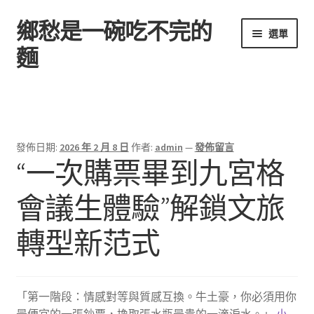
鄉愁是一碗吃不完的
跳
跳
選單
至
至
麵
導
主
覽
要
首頁
列
內
容
發佈日期:
2026 年 2 月 8 日
作者:
admin
—
發佈留言
“一次購票畢到九宮格
會議生體驗”解鎖文旅
轉型新范式
「第一階段：情感對等與質感互換。牛土豪，你必須用你