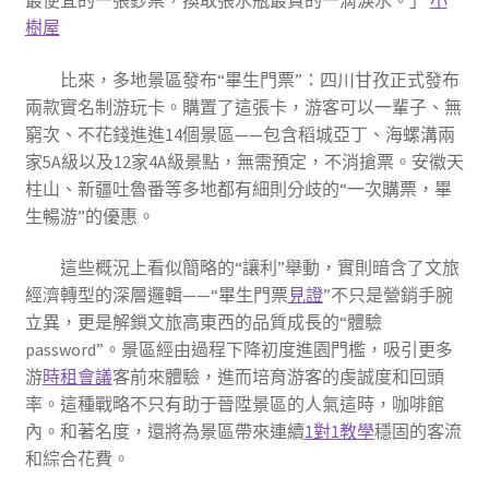
最便宜的一張鈔票，換取張水瓶最貴的一滴淚水。」
小
樹屋
比來，多地景區發布“畢生門票”：四川甘孜正式發布
兩款實名制游玩卡。購置了這張卡，游客可以一輩子、無
窮次、不花錢進進14個景區——包含稻城亞丁、海螺溝兩
家5A級以及12家4A級景點，無需預定，不消搶票。安徽天
柱山、新疆吐魯番等多地都有細則分歧的“一次購票，畢
生暢游”的優惠。
這些概況上看似簡略的“讓利”舉動，實則暗含了文旅
經濟轉型的深層邏輯——“畢生門票
見證
”不只是營銷手腕
立異，更是解鎖文旅高東西的品質成長的“體驗
password”。景區經由過程下降初度進園門檻，吸引更多
游
時租會議
客前來體驗，進而培育游客的虔誠度和回頭
率。這種戰略不只有助于晉陞景區的人氣這時，咖啡館
內。和著名度，還將為景區帶來連續
1對1教學
穩固的客流
和綜合花費。