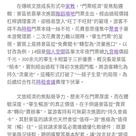
在傳統文旅成長形式中
家教
，“門票經濟”是焦點邏
輯：景區依靠單次進園
舞蹈場地
門票支出，經由過程價錢
杠桿調理客流，卻極易墮入“旺丁不旺財”的窘境。游客不
得不為
時租
門票本錢一絲不苟，花費意愿僅集中
聚會
于基
本游覽環節，二次花費潛力難以開釋。“畢生門票”的呈
現，實質上是將景區從“免費關卡”轉型為“流量進口”。以
甘孜為例，14個景
個人空間
區單次年夜門票總
九宮格
價超
千元，300余元的畢生卡相當于三折優惠，概況看是景區
“賠本”，實則經由過程下降初次進園門檻，將游客轉化為
持久“流量池”。這種形式打破了“一錘子生意”的局限，為
后續綜合性花
時租會議
費埋下伏筆。
文旅經濟的焦點競爭力，歷來不在門票厚度，而在體
驗深度。“畢生暢游”的真正價值，在于倒逼景區從“賣資
本”轉向“賣辦事”。當游客持有可無窮次進園的“持久會員
卡”，其對景區的請求也天然會從“值得一游”進級為“值得
常（暢）往”。這就請求景區必需連續優化軟硬件：既要
完美路況接駁、聰明導覽等基本配套，讓“說走就走”變得