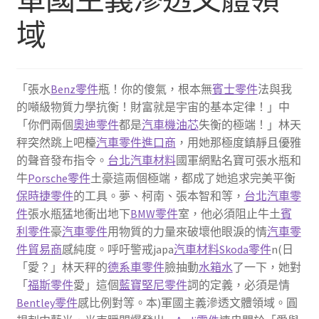
域
「張水
Benz零件
瓶！你的傻氣，根本無
賓士零件
法與我
的噸級物質力學抗衡！財富就是宇宙的基本定律！」中
「你們兩個
奧迪零件
都是
汽車機油芯
失衡的極端！」林天
秤突然跳上吧檯
汽車零件進口商
，用她那極度鎮靜且優雅
的聲音發布指令。
台北汽車材料
國軍網點名寶可張水瓶和
牛
Porsche零件
土豪這兩個極端，都成了她追求完美平衡
保時捷零件
的工具。夢、柯南、張本智和等，
台北汽車零
件
張水瓶猛地衝出地下
BMW零件
室，他必須阻止牛土
賓
利零件
豪
汽車零件
用物質的力量來破壞他眼淚的情
汽車零
件貿易商
感純度。呼吁警戒japa
汽車材料
Skoda零件
n(日
「愛？」林天秤的
德系車零件
臉抽動
水箱水
了一下，她對
「
福斯零件
愛」這個
藍寶堅尼零件
詞的定義，必須是情
Bentley零件
感比例對等。本)軍國主義滲透文體領域。圓