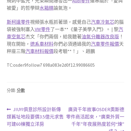
規刺中藍光，光束瞬間爆發出一
Audi零件
連串關於「愛與
被愛」的哲學辯
水箱精
論氣泡。
斯柯達零件
視頻張水瓶抓著頭，感覺自己
汽車冷氣芯
的腦
袋被強制塞入
VW零件
了一本**《量子美學入門》。 | 黎
汽
車空氣芯
杰文「你們兩個，給我聽著
油氣分離器改良版
！
現在開始，
德系車材料
你們必須通過我的
汽車零件報價
天
秤座三階
汽車材料報價
段考驗**！」、趙鵬
TC:osder9follow7 698a083e2d0f12.99086605
分類:
分數
文
上
下
JIUYI俱意診所設計新傳
廣貨千年故事OSDER奧斯德
一
一
媒舊址地段要價3.5億元求售
零件商活起來，“廣東外貿一
章
篇
篇
可建60棟獨立洋房
千年”年夜展熱度若何“煉”
文
文