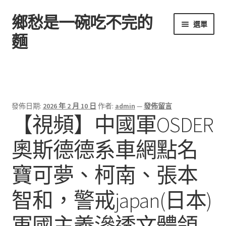
鄉愁是一碗吃不完的
跳
跳
選單
至
至
麵
導
主
覽
要
首頁
列
內
容
發佈日期:
2026 年 2 月 10 日
作者:
admin
—
發佈留言
【視頻】中國軍OSDER
奧斯德德系車網點名
寶可夢、柯南、張本
智和，警戒japan(日本)
軍國主義滲透文體領