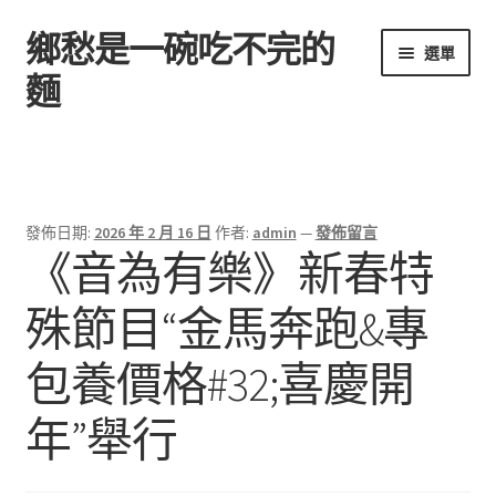
鄉愁是一碗吃不完的
跳
跳
選單
至
至
麵
導
主
覽
要
首頁
列
內
容
發佈日期:
2026 年 2 月 16 日
作者:
admin
—
發佈留言
《音為有樂》新春特
殊節目“金馬奔跑&專
包養價格#32;喜慶開
年”舉行