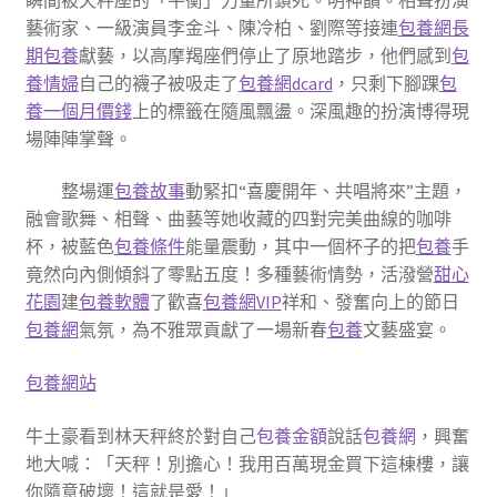
藝術家、一級演員李金斗、陳冷柏、劉際等接連
包養網
長
期包養
獻藝，以高摩羯座們停止了原地踏步，他們感到
包
養情婦
自己的襪子被吸走了
包養網dcard
，只剩下腳踝
包
養一個月價錢
上的標籤在隨風飄盪。深風趣的扮演博得現
場陣陣掌聲。
整場運
包養故事
動緊扣“喜慶開年、共唱將來”主題，
融會歌舞、相聲、曲藝等她收藏的四對完美曲線的咖啡
杯，被藍色
包養條件
能量震動，其中一個杯子的把
包養
手
竟然向內側傾斜了零點五度！多種藝術情勢，活潑營
甜心
花園
建
包養軟體
了歡喜
包養網VIP
祥和、發奮向上的節日
包養網
氣氛，為不雅眾貢獻了一場新春
包養
文藝盛宴。
包養網站
牛土豪看到林天秤終於對自己
包養金額
說話
包養網
，興奮
地大喊：「天秤！別擔心！我用百萬現金買下這棟樓，讓
你隨意破壞！這就是愛！」