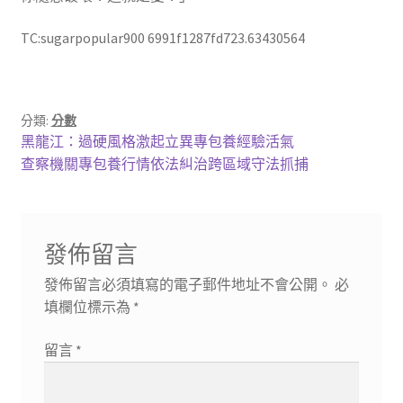
TC:sugarpopular900 6991f1287fd723.63430564
分類:
分數
文
上
黑龍江：過硬風格激起立異專包養經驗活氣
一
下
查察機關專包養行情依法糾治跨區域守法抓捕
章
篇
一
導
文
篇
章:
文
覽
發佈留言
章:
發佈留言必須填寫的電子郵件地址不會公開。
必
填欄位標示為
*
留言
*