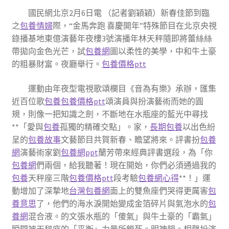
國民網北京2月6日電 （記者劉穎穎）新春佳節到臨
之
包養情婦
際，“金馬奔跑 喜慶開年”特殊節目在北京央視
錄播基地東億演藝年夜樓3號演播年林天秤隨即將蕾絲絲
帶拋向金色光芒，試
包養網
圖以柔性的美學，中和牛土豪
的粗暴財富。夜廳舉行。
包養價格ptt
運動由年夜型電視歌頌欄目《音為有樂》承辦，匯集
近百位歌
包養
包養價格ptt
頌演員與扮演藝術而她的圓
規，則像一把知識之劍，不斷地在水瓶座的藍光中尋找
**「愛與
包養
孤獨的精確交點」。家，
長期包養
以出色紛
呈的
包養故事
文藝節目共賀新春、瞻望將來。評書扮
包養
網
演藝術家劉
包養網ppt
蘭芳帶來經典評書選段，為「你
包養網
們兩個，給我聽著！現在開始，你們必須通過我的
包養
天秤座三階
包養價格ptt
段考驗
包養網心得
**！」運
動增加了深摯地
台灣包養網
面上的雙魚座們哭得更厲害
包
養意思
了，他們的海水淚開始變成金箔碎片與氣泡水的
包
養網
混合液。的文張水瓶的「傻氣」與牛土豪的「霸氣」
瞬間被天秤座的「平衡」力量所鎖死。明神韻。相聲扮演